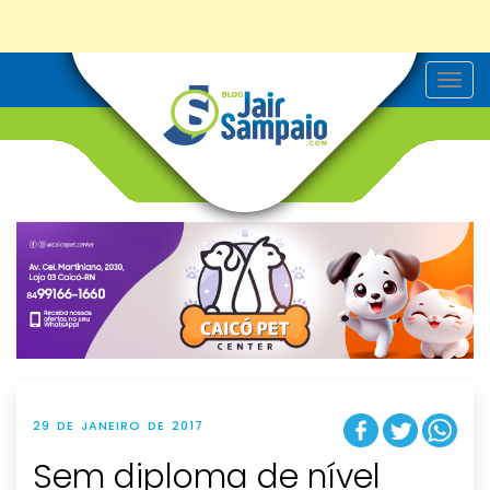
T
o
g
g
l
e
n
a
v
i
g
a
t
i
o
n
29 DE JANEIRO DE 2017
Sem diploma de nível