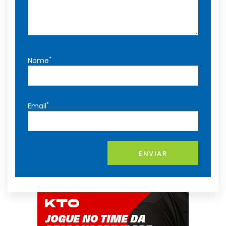
*
Nome
*
Email
ENVIAR