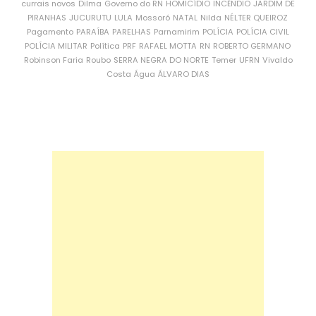
currais novos
Dilma
Governo do RN
HOMICÍDIO
INCÊNDIO
JARDIM DE
PIRANHAS
JUCURUTU
LULA
Mossoró
NATAL
Nilda
NÉLTER QUEIROZ
Pagamento
PARAÍBA
PARELHAS
Parnamirim
POLÍCIA
POLÍCIA CIVIL
POLÍCIA MILITAR
Política
PRF
RAFAEL MOTTA
RN
ROBERTO GERMANO
Robinson Faria
Roubo
SERRA NEGRA DO NORTE
Temer
UFRN
Vivaldo
Costa
Água
ÁLVARO DIAS