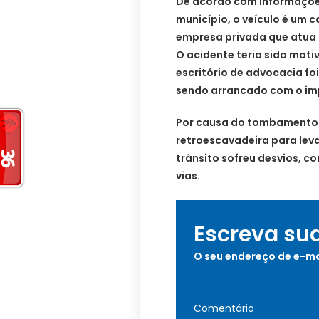
De acordo com informações
município, o veículo é um
empresa privada que atua 
O acidente teria sido moti
escritório de advocacia f
sendo arrancado com o imp
Por causa do tombamento do
retroescavadeira para lev
trânsito sofreu desvios, 
vias.
Escreva su
O seu endereço de e-ma
Comentário