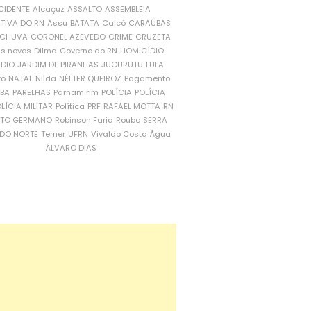
CIDENTE
Alcaçuz
ASSALTO
ASSEMBLEIA
ATIVA DO RN
Assu
BATATA
Caicó
CARAÚBAS
CHUVA
CORONEL AZEVEDO
CRIME
CRUZETA
is novos
Dilma
Governo do RN
HOMICÍDIO
NDIO
JARDIM DE PIRANHAS
JUCURUTU
LULA
ró
NATAL
Nilda
NÉLTER QUEIROZ
Pagamento
ÍBA
PARELHAS
Parnamirim
POLÍCIA
POLÍCIA
LÍCIA MILITAR
Política
PRF
RAFAEL MOTTA
RN
RTO GERMANO
Robinson Faria
Roubo
SERRA
DO NORTE
Temer
UFRN
Vivaldo Costa
Água
ÁLVARO DIAS