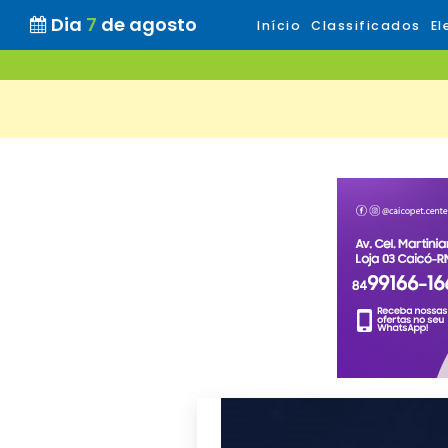
Dia
7
de agosto
Início
Classificados
El