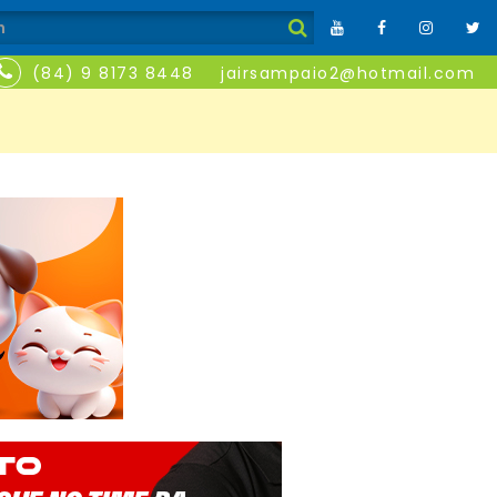
(84) 9 8173 8448
jairsampaio2@hotmail.com