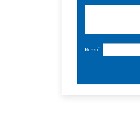
*
Nome