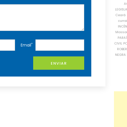
A
LEGISL
Ceará
curra
INCÊ
Mosso
PARA
CIVIL
PO
*
Email
ROBE
NEGRA 
ENVIAR