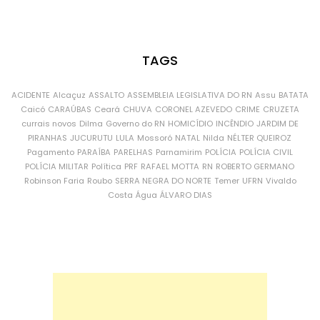
TAGS
ACIDENTE
Alcaçuz
ASSALTO
ASSEMBLEIA LEGISLATIVA DO RN
Assu
BATATA
Caicó
CARAÚBAS
Ceará
CHUVA
CORONEL AZEVEDO
CRIME
CRUZETA
currais novos
Dilma
Governo do RN
HOMICÍDIO
INCÊNDIO
JARDIM DE
PIRANHAS
JUCURUTU
LULA
Mossoró
NATAL
Nilda
NÉLTER QUEIROZ
Pagamento
PARAÍBA
PARELHAS
Parnamirim
POLÍCIA
POLÍCIA CIVIL
POLÍCIA MILITAR
Política
PRF
RAFAEL MOTTA
RN
ROBERTO GERMANO
Robinson Faria
Roubo
SERRA NEGRA DO NORTE
Temer
UFRN
Vivaldo
Costa
Água
ÁLVARO DIAS