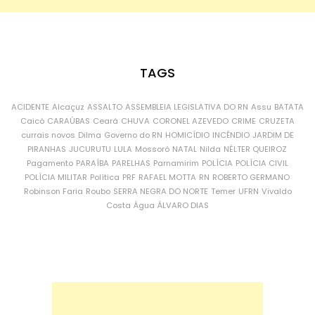
TAGS
ACIDENTE
Alcaçuz
ASSALTO
ASSEMBLEIA LEGISLATIVA DO RN
Assu
BATATA
Caicó
CARAÚBAS
Ceará
CHUVA
CORONEL AZEVEDO
CRIME
CRUZETA
currais novos
Dilma
Governo do RN
HOMICÍDIO
INCÊNDIO
JARDIM DE
PIRANHAS
JUCURUTU
LULA
Mossoró
NATAL
Nilda
NÉLTER QUEIROZ
Pagamento
PARAÍBA
PARELHAS
Parnamirim
POLÍCIA
POLÍCIA CIVIL
POLÍCIA MILITAR
Política
PRF
RAFAEL MOTTA
RN
ROBERTO GERMANO
Robinson Faria
Roubo
SERRA NEGRA DO NORTE
Temer
UFRN
Vivaldo
Costa
Água
ÁLVARO DIAS