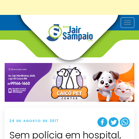
T
o
g
g
l
e
n
a
v
i
g
a
t
i
o
n
24 DE AGOSTO DE 2017
Sem polícia em hospital,