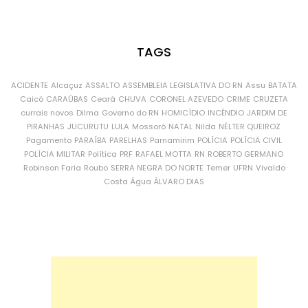
TAGS
ACIDENTE
Alcaçuz
ASSALTO
ASSEMBLEIA LEGISLATIVA DO RN
Assu
BATATA
Caicó
CARAÚBAS
Ceará
CHUVA
CORONEL AZEVEDO
CRIME
CRUZETA
currais novos
Dilma
Governo do RN
HOMICÍDIO
INCÊNDIO
JARDIM DE
PIRANHAS
JUCURUTU
LULA
Mossoró
NATAL
Nilda
NÉLTER QUEIROZ
Pagamento
PARAÍBA
PARELHAS
Parnamirim
POLÍCIA
POLÍCIA CIVIL
POLÍCIA MILITAR
Política
PRF
RAFAEL MOTTA
RN
ROBERTO GERMANO
Robinson Faria
Roubo
SERRA NEGRA DO NORTE
Temer
UFRN
Vivaldo
Costa
Água
ÁLVARO DIAS