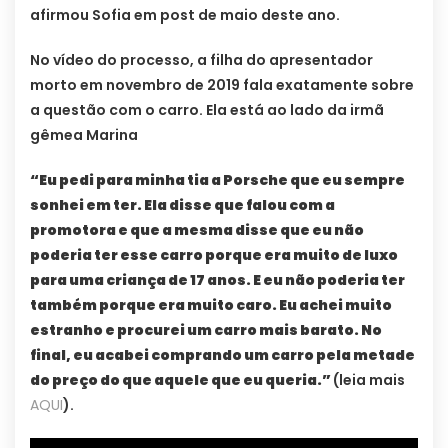
afirmou Sofia em post de maio deste ano.
No vídeo do processo, a filha do apresentador
morto em novembro de 2019 fala exatamente sobre
a questão com o carro. Ela está ao lado da irmã
gêmea Marina
“Eu pedi para minha tia a Porsche que eu sempre
sonhei em ter. Ela disse que falou com a
promotora e que a mesma disse que eu não
poderia ter esse carro porque era muito de luxo
para uma criança de 17 anos. E eu não poderia ter
também porque era muito caro. Eu achei muito
estranho e procurei um carro mais barato. No
final, eu acabei comprando um carro pela metade
do preço do que aquele que eu queria.”
(leia mais
AQUI
).