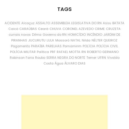
TAGS
ACIDENTE
Alcaçuz
ASSALTO
ASSEMBLEIA LEGISLATIVA DO RN
Assu
BATATA
Caicó
CARAÚBAS
Ceará
CHUVA
CORONEL AZEVEDO
CRIME
CRUZETA
currais novos
Dilma
Governo do RN
HOMICÍDIO
INCÊNDIO
JARDIM DE
PIRANHAS
JUCURUTU
LULA
Mossoró
NATAL
Nilda
NÉLTER QUEIROZ
Pagamento
PARAÍBA
PARELHAS
Parnamirim
POLÍCIA
POLÍCIA CIVIL
POLÍCIA MILITAR
Política
PRF
RAFAEL MOTTA
RN
ROBERTO GERMANO
Robinson Faria
Roubo
SERRA NEGRA DO NORTE
Temer
UFRN
Vivaldo
Costa
Água
ÁLVARO DIAS