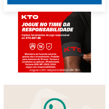
Jogue com responsabilidade. 18+