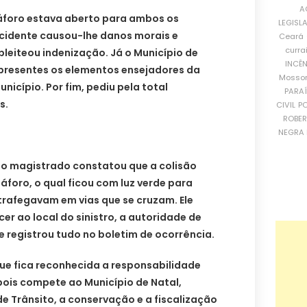
A
áforo estava aberto para ambos os
LEGISL
ncidente causou-lhe danos morais e
Ceará
curra
pleiteou indenização. Já o Município de
INCÊ
presentes os elementos ensejadores da
Mosso
unicípio. Por fim, pediu pela total
PARA
s.
CIVIL
PO
ROBE
NEGRA 
 o magistrado constatou que a colisão
áforo, o qual ficou com luz verde para
rafegavam em vias que se cruzam. Ele
er ao local do sinistro, a autoridade de
e registrou tudo no boletim de ocorrência.
ue fica reconhecida a responsabilidade
 pois compete ao Município de Natal,
de Trânsito, a conservação e a fiscalização