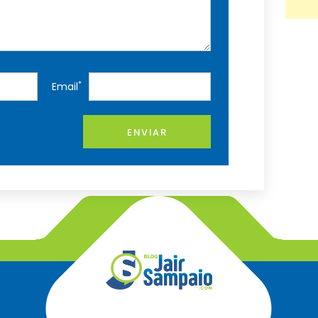
*
Email
ENVIAR