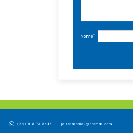
*
Nome
(84) 9 8173 8448
jairsampaio2@hotmail.com