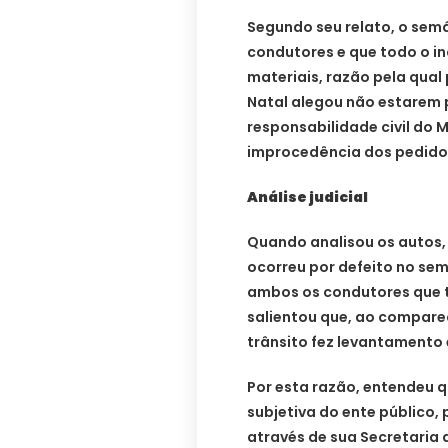
Segundo seu relato, o sem
condutores e que todo o i
materiais, razão pela qual 
Natal alegou não estarem 
responsabilidade civil do M
improcedência dos pedido
Análise judicial
Quando analisou os autos,
ocorreu por defeito no sem
ambos os condutores que t
salientou que, ao comparec
trânsito fez levantamento 
Por esta razão, entendeu q
subjetiva do ente público,
através de sua Secretaria 