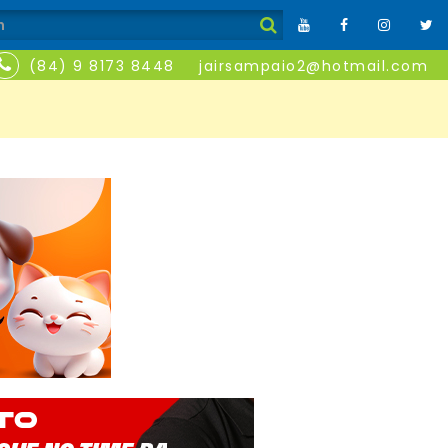
(84) 9 8173 8448
jairsampaio2@hotmail.com