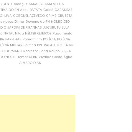
CIDENTE
Alcaçuz
ASSALTO
ASSEMBLEIA
ATIVA DO RN
Assu
BATATA
Caicó
CARAÚBAS
CHUVA
CORONEL AZEVEDO
CRIME
CRUZETA
is novos
Dilma
Governo do RN
HOMICÍDIO
NDIO
JARDIM DE PIRANHAS
JUCURUTU
LULA
ró
NATAL
Nilda
NÉLTER QUEIROZ
Pagamento
ÍBA
PARELHAS
Parnamirim
POLÍCIA
POLÍCIA
LÍCIA MILITAR
Política
PRF
RAFAEL MOTTA
RN
RTO GERMANO
Robinson Faria
Roubo
SERRA
DO NORTE
Temer
UFRN
Vivaldo Costa
Água
ÁLVARO DIAS