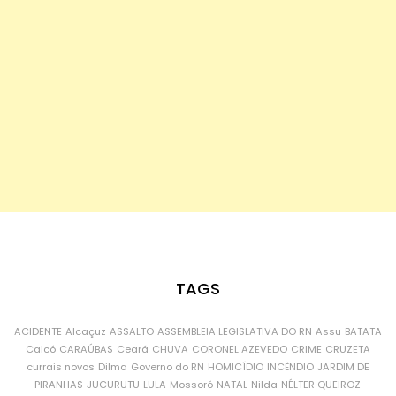
TAGS
ACIDENTE
Alcaçuz
ASSALTO
ASSEMBLEIA LEGISLATIVA DO RN
Assu
BATATA
Caicó
CARAÚBAS
Ceará
CHUVA
CORONEL AZEVEDO
CRIME
CRUZETA
currais novos
Dilma
Governo do RN
HOMICÍDIO
INCÊNDIO
JARDIM DE
PIRANHAS
JUCURUTU
LULA
Mossoró
NATAL
Nilda
NÉLTER QUEIROZ