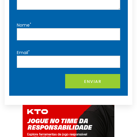
*
Nome
*
Email
ENVIAR