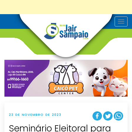
T
o
g
g
l
e
n
a
v
i
g
a
t
i
o
n
23 DE NOVEMBRO DE 2023
Seminário Eleitoral para