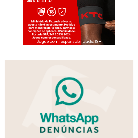
Jogue com responsabilidade. 18+