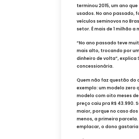
terminou 2015, um ano que 
usados. No ano passado, f
veículos seminovos no Bras
setor. É mais de 1 milhão a
“No ano passado teve muit
mais alto, trocando por u
dinheiro de volta”, explic
concessionária.
Quem não faz questão do c
exemplo: um modelo zero q
modelo com oito meses de u
preço caiu pra R$ 43.990. 
maior, porque no caso dos 
menos, a primeira parcela.
emplacar, o dono gastaria 