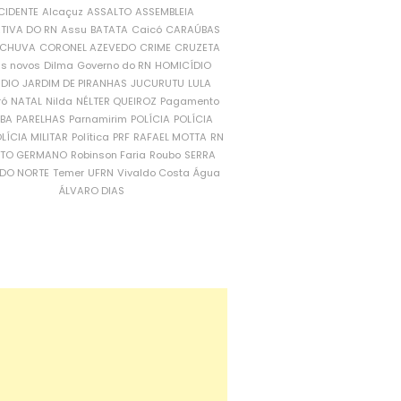
CIDENTE
Alcaçuz
ASSALTO
ASSEMBLEIA
ATIVA DO RN
Assu
BATATA
Caicó
CARAÚBAS
CHUVA
CORONEL AZEVEDO
CRIME
CRUZETA
is novos
Dilma
Governo do RN
HOMICÍDIO
NDIO
JARDIM DE PIRANHAS
JUCURUTU
LULA
ró
NATAL
Nilda
NÉLTER QUEIROZ
Pagamento
ÍBA
PARELHAS
Parnamirim
POLÍCIA
POLÍCIA
LÍCIA MILITAR
Política
PRF
RAFAEL MOTTA
RN
RTO GERMANO
Robinson Faria
Roubo
SERRA
DO NORTE
Temer
UFRN
Vivaldo Costa
Água
ÁLVARO DIAS