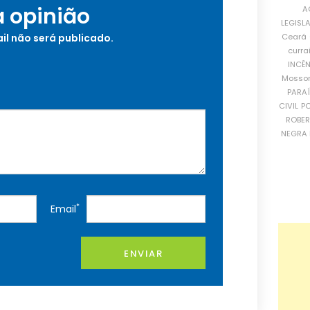
a opinião
A
LEGISL
Ceará
il não será publicado.
curra
INCÊ
Mosso
PARA
CIVIL
PO
ROBE
NEGRA 
*
Email
ENVIAR