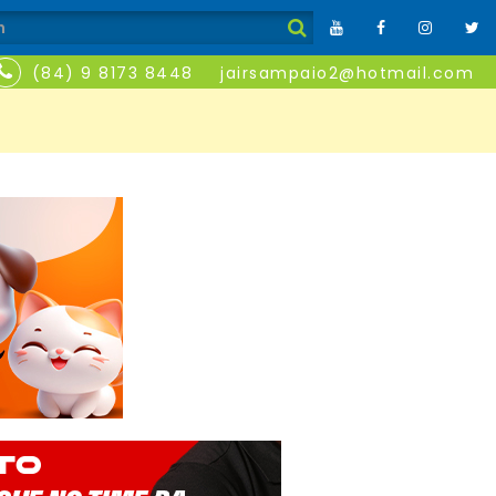
(84) 9 8173 8448
jairsampaio2@hotmail.com