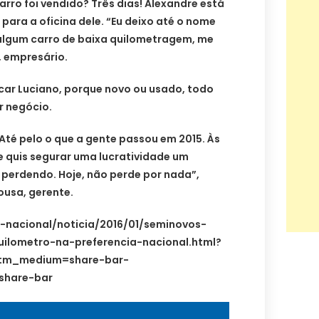
ro foi vendido? Três dias! Alexandre está
ara a oficina dele. “Eu deixo até o nome
 algum carro de baixa quilometragem, me
, empresário.
car Luciano, porque novo ou usado, todo
r negócio.
Até pelo o que a gente passou em 2015. Às
e quis segurar uma lucratividade um
perdendo. Hoje, não perde por nada”,
usa, gerente.
l-nacional/noticia/2016/01/seminovos-
ilometro-na-preferencia-nacional.html?
tm_medium=share-bar-
share-bar