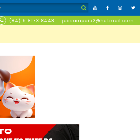
(84) 9 8173 8448
jairsampaio2@hotmail.com