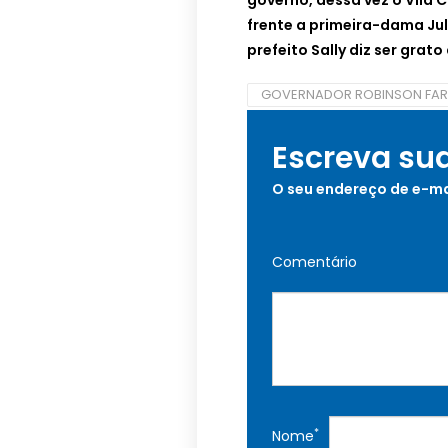
governo, dessa vez o Vila C
frente a primeira-dama Jul
prefeito Sally diz ser grat
GOVERNADOR ROBINSON FAR
Escreva su
O seu endereço de e-ma
Comentário
*
Nome