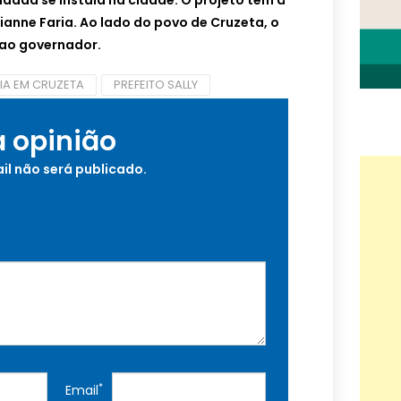
idadã se instala na cidade. O projeto tem à
ianne Faria. Ao lado do povo de Cruzeta, o
o ao governador.
IA EM CRUZETA
PREFEITO SALLY
a opinião
il não será publicado.
*
Email