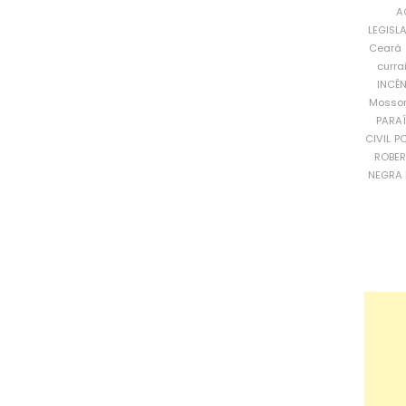
A
LEGISL
Ceará
curra
INCÊ
Mosso
PARA
CIVIL
PO
ROBE
NEGRA 