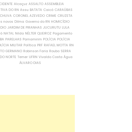
CIDENTE
Alcaçuz
ASSALTO
ASSEMBLEIA
ATIVA DO RN
Assu
BATATA
Caicó
CARAÚBAS
CHUVA
CORONEL AZEVEDO
CRIME
CRUZETA
is novos
Dilma
Governo do RN
HOMICÍDIO
NDIO
JARDIM DE PIRANHAS
JUCURUTU
LULA
ró
NATAL
Nilda
NÉLTER QUEIROZ
Pagamento
ÍBA
PARELHAS
Parnamirim
POLÍCIA
POLÍCIA
LÍCIA MILITAR
Política
PRF
RAFAEL MOTTA
RN
RTO GERMANO
Robinson Faria
Roubo
SERRA
DO NORTE
Temer
UFRN
Vivaldo Costa
Água
ÁLVARO DIAS