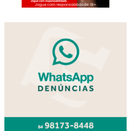
Jogue com responsabilidade. 18+