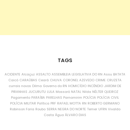
TAGS
ACIDENTE
Alcaçuz
ASSALTO
ASSEMBLEIA LEGISLATIVA DO RN
Assu
BATATA
Caicó
CARAÚBAS
Ceará
CHUVA
CORONEL AZEVEDO
CRIME
CRUZETA
currais novos
Dilma
Governo do RN
HOMICÍDIO
INCÊNDIO
JARDIM DE
PIRANHAS
JUCURUTU
LULA
Mossoró
NATAL
Nilda
NÉLTER QUEIROZ
Pagamento
PARAÍBA
PARELHAS
Parnamirim
POLÍCIA
POLÍCIA CIVIL
POLÍCIA MILITAR
Política
PRF
RAFAEL MOTTA
RN
ROBERTO GERMANO
Robinson Faria
Roubo
SERRA NEGRA DO NORTE
Temer
UFRN
Vivaldo
Costa
Água
ÁLVARO DIAS