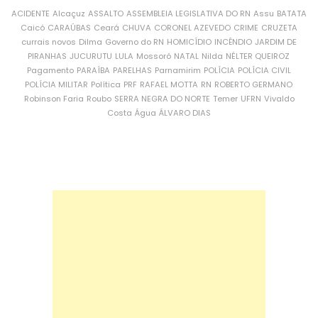
ACIDENTE
Alcaçuz
ASSALTO
ASSEMBLEIA LEGISLATIVA DO RN
Assu
BATATA
Caicó
CARAÚBAS
Ceará
CHUVA
CORONEL AZEVEDO
CRIME
CRUZETA
currais novos
Dilma
Governo do RN
HOMICÍDIO
INCÊNDIO
JARDIM DE
PIRANHAS
JUCURUTU
LULA
Mossoró
NATAL
Nilda
NÉLTER QUEIROZ
Pagamento
PARAÍBA
PARELHAS
Parnamirim
POLÍCIA
POLÍCIA CIVIL
POLÍCIA MILITAR
Política
PRF
RAFAEL MOTTA
RN
ROBERTO GERMANO
Robinson Faria
Roubo
SERRA NEGRA DO NORTE
Temer
UFRN
Vivaldo
Costa
Água
ÁLVARO DIAS