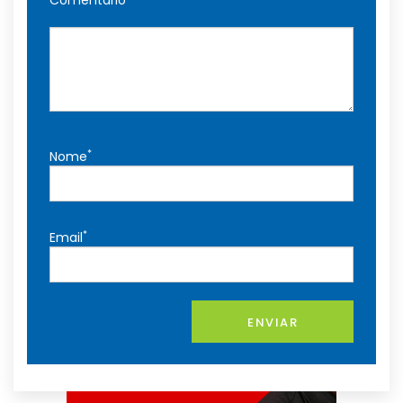
Comentário
*
Nome
*
Email
ENVIAR