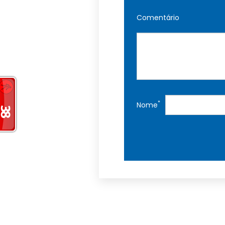
Comentário
*
Nome