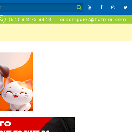
(84) 9 8173 8448
jairsampaio2@hotmail.com