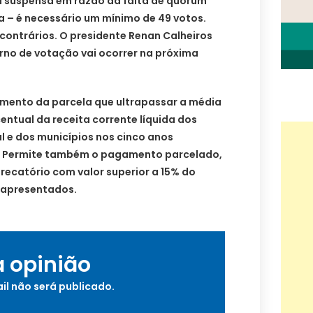
u suspensa em razão da falta de quórum
 – é necessário um mínimo de 49 votos.
 contrários. O presidente Renan Calheiros
rno de votação vai ocorrer na próxima
iamento da parcela que ultrapassar a média
tual da receita corrente líquida dos
al e dos municípios nos cinco anos
. Permite também o pagamento parcelado,
precatório com valor superior a 15% do
 apresentados.
a opinião
il não será publicado.