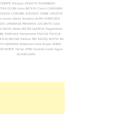
CIDENTE
Alcaçuz
ASSALTO
ASSEMBLEIA
ATIVA DO RN
Assu
BATATA
Caicó
CARAÚBAS
CHUVA
CORONEL AZEVEDO
CRIME
CRUZETA
is novos
Dilma
Governo do RN
HOMICÍDIO
NDIO
JARDIM DE PIRANHAS
JUCURUTU
LULA
ró
NATAL
Nilda
NÉLTER QUEIROZ
Pagamento
ÍBA
PARELHAS
Parnamirim
POLÍCIA
POLÍCIA
LÍCIA MILITAR
Política
PRF
RAFAEL MOTTA
RN
RTO GERMANO
Robinson Faria
Roubo
SERRA
DO NORTE
Temer
UFRN
Vivaldo Costa
Água
ÁLVARO DIAS