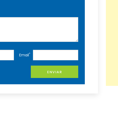
*
Email
ENVIAR