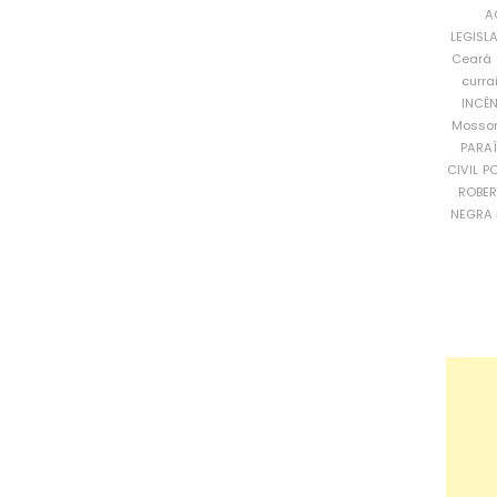
A
LEGISL
Ceará
curra
INCÊ
Mosso
PARA
CIVIL
PO
ROBE
NEGRA 