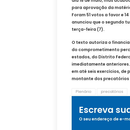
dia 18 de maio, mas acabo
para aprovação da matéria
Foram 51 votos a favor e 14
anunciou que o segundo tu
terça-feira (7).
O texto autoriza o financ
do comprometimento percen
estados, do Distrito Feder
imediatamente anteriores
em até seis exercícios, de 
montante dos precatórios
Plenário
precatórios
Escreva su
O seu endereço de e-ma