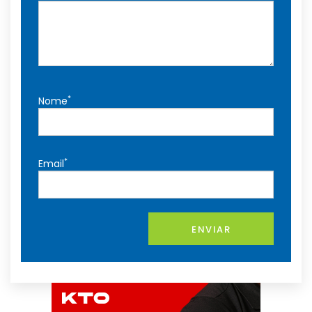
*
Nome
*
Email
ENVIAR