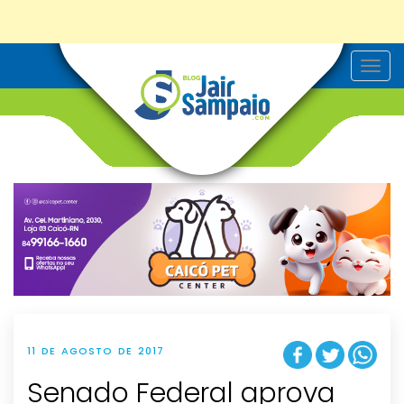
T
o
g
g
l
e
n
a
v
i
g
a
t
i
o
n
11 DE AGOSTO DE 2017
Senado Federal aprova