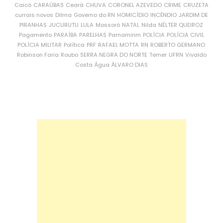
Caicó
CARAÚBAS
Ceará
CHUVA
CORONEL AZEVEDO
CRIME
CRUZETA
currais novos
Dilma
Governo do RN
HOMICÍDIO
INCÊNDIO
JARDIM DE
PIRANHAS
JUCURUTU
LULA
Mossoró
NATAL
Nilda
NÉLTER QUEIROZ
Pagamento
PARAÍBA
PARELHAS
Parnamirim
POLÍCIA
POLÍCIA CIVIL
POLÍCIA MILITAR
Política
PRF
RAFAEL MOTTA
RN
ROBERTO GERMANO
Robinson Faria
Roubo
SERRA NEGRA DO NORTE
Temer
UFRN
Vivaldo
Costa
Água
ÁLVARO DIAS