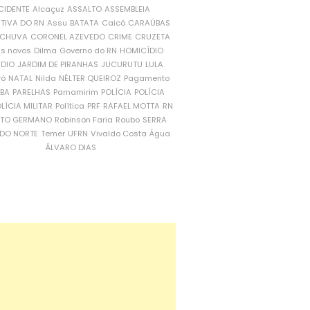
CIDENTE
Alcaçuz
ASSALTO
ASSEMBLEIA
ATIVA DO RN
Assu
BATATA
Caicó
CARAÚBAS
CHUVA
CORONEL AZEVEDO
CRIME
CRUZETA
is novos
Dilma
Governo do RN
HOMICÍDIO
NDIO
JARDIM DE PIRANHAS
JUCURUTU
LULA
ró
NATAL
Nilda
NÉLTER QUEIROZ
Pagamento
ÍBA
PARELHAS
Parnamirim
POLÍCIA
POLÍCIA
LÍCIA MILITAR
Política
PRF
RAFAEL MOTTA
RN
RTO GERMANO
Robinson Faria
Roubo
SERRA
DO NORTE
Temer
UFRN
Vivaldo Costa
Água
ÁLVARO DIAS