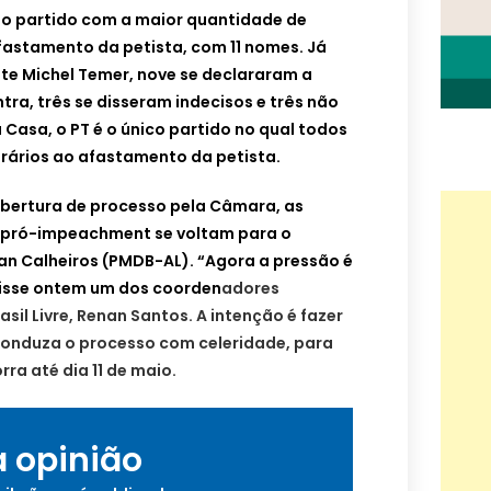
 o partido com a maior quantidade de
fastamento da petista, com 11 nomes. Já
te Michel Temer, nove se declararam a
tra, três se disseram indecisos e três não
 Casa, o PT é o único partido no qual todos
rários ao afastamento da petista.
abertura de processo pela Câmara, as
pró-impeachment se voltam para o
an Calheiros (PMDB-AL). “Agora a pressão é
disse ontem um dos coorden
adores
sil Livre, Renan Santos. A intenção é fazer
onduza o processo com celeridade, para
ra até dia 11 de maio.
a opinião