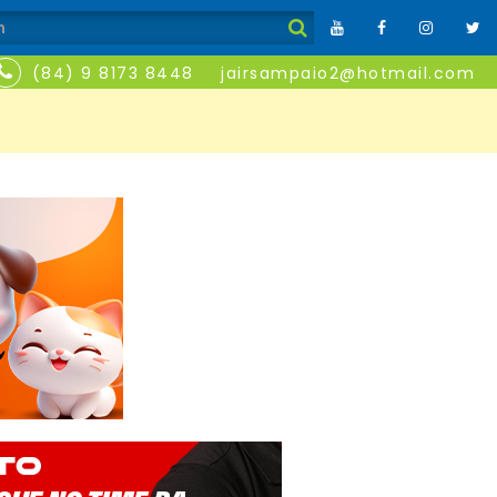
(84) 9 8173 8448
jairsampaio2@hotmail.com