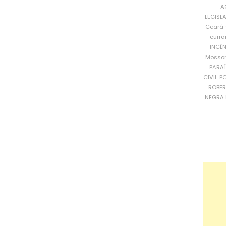
A
LEGISL
Ceará
curra
INCÊ
Mosso
PARA
CIVIL
PO
ROBE
NEGRA 