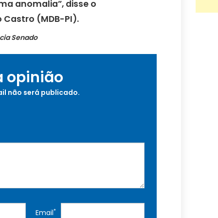
ma anomalia”, disse o
 Castro (MDB-PI).
cia Senado
a opinião
il não será publicado.
*
Email