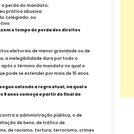
r a perda do mandato;
eu prática abusiva;
o colegiado; ou
tivo.
uzem o tempo de perda dos direitos
itos eleitorais de menor gravidade ou de
, a inelegibilidade dura por todo o
 após o término do mandato no qual o
que pode se estender por mais de 15 anos.
segue valendo a regra atual, na qual o
e 8 anos começa a partir do final do
 contra a administração pública, o de
ltação de bens, de tráfico de
ns, de racismo, tortura, terrorismo, crimes