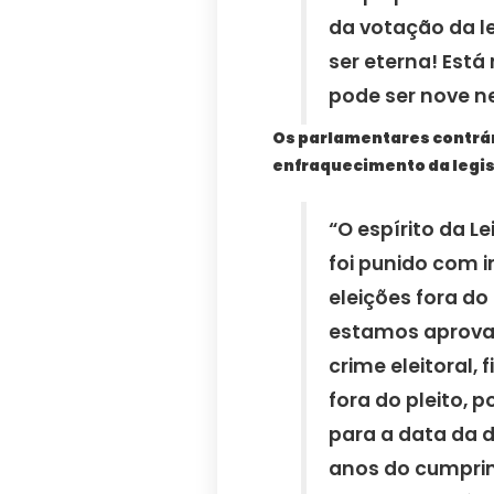
da votação da le
ser eterna! Está 
pode ser nove n
Os parlamentares contrár
enfraquecimento da legis
“O espírito da L
foi punido com i
eleições fora do
estamos aprova
crime eleitoral, 
fora do pleito, 
para a data da 
anos do cumprim