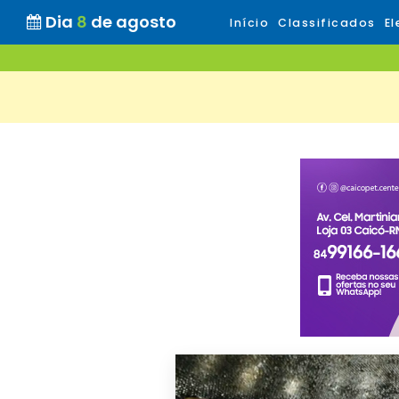
Dia
8
de agosto
Início
Classificados
El