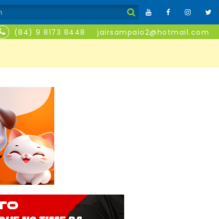
(84) 9 8173 8448
jairsampaio2@hotmail.com