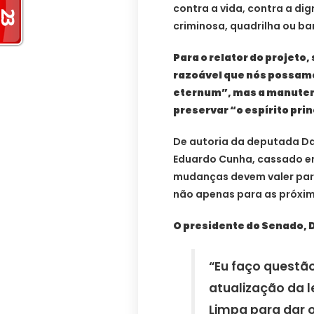
contra a vida, contra a di
criminosa, quadrilha ou ba
Para o relator do projeto
razoável que nós possamos
eternum”, mas a manutenç
preservar “o espírito prin
De autoria da deputada Da
Eduardo Cunha, cassado em 
mudanças devem valer para 
não apenas para as próxi
O presidente do Senado, D
“Eu faço questã
atualização da l
Limpa para dar o