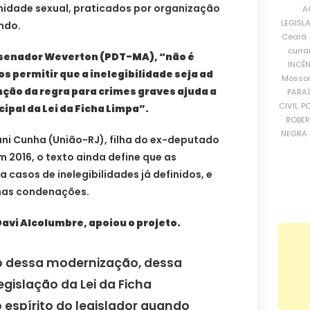
gnidade sexual, praticados por organização
A
LEGISL
ndo.
Ceará
curra
, senador Weverton (PDT-MA), “não é
INCÊ
 permitir que a inelegibilidade seja ad
Mosso
ão da regra para crimes graves ajuda a
PARA
CIVIL
PO
cipal da Lei da Ficha Limpa”.
ROBE
NEGRA 
ni Cunha (União-RJ), filha do ex-deputado
2016, o texto ainda define que as
casos de inelegibilidades já definidos, e
mas condenações.
avi Alcolumbre, apoiou o projeto.
o dessa modernização, dessa
egislação da Lei da Ficha
 espírito do legislador quando