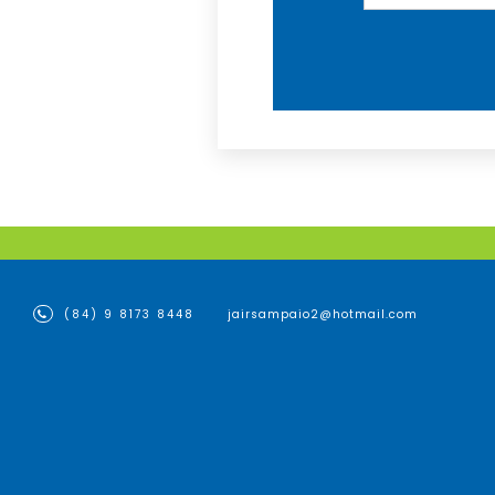
(84) 9 8173 8448
jairsampaio2@hotmail.com