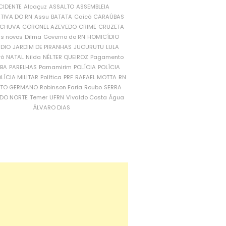
CIDENTE
Alcaçuz
ASSALTO
ASSEMBLEIA
ATIVA DO RN
Assu
BATATA
Caicó
CARAÚBAS
CHUVA
CORONEL AZEVEDO
CRIME
CRUZETA
is novos
Dilma
Governo do RN
HOMICÍDIO
NDIO
JARDIM DE PIRANHAS
JUCURUTU
LULA
ró
NATAL
Nilda
NÉLTER QUEIROZ
Pagamento
ÍBA
PARELHAS
Parnamirim
POLÍCIA
POLÍCIA
LÍCIA MILITAR
Política
PRF
RAFAEL MOTTA
RN
RTO GERMANO
Robinson Faria
Roubo
SERRA
DO NORTE
Temer
UFRN
Vivaldo Costa
Água
ÁLVARO DIAS