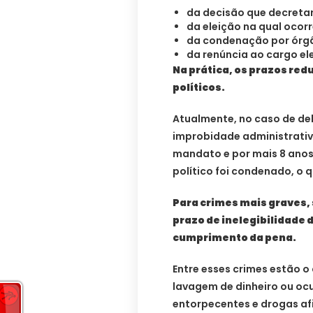
da decisão que decreta
da eleição na qual ocorr
da condenação por órgã
da renúncia ao cargo ele
Na prática, os prazos red
políticos.
Atualmente, no caso de del
improbidade administrativa
mandato e por mais 8 anos
político foi condenado, o 
Para crimes mais graves, 
prazo de inelegibilidade d
cumprimento da pena.
Entre esses crimes estão o
lavagem de dinheiro ou ocu
entorpecentes e drogas afi