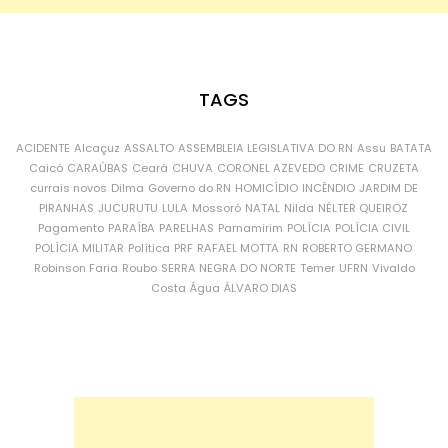
TAGS
ACIDENTE
Alcaçuz
ASSALTO
ASSEMBLEIA LEGISLATIVA DO RN
Assu
BATATA
Caicó
CARAÚBAS
Ceará
CHUVA
CORONEL AZEVEDO
CRIME
CRUZETA
currais novos
Dilma
Governo do RN
HOMICÍDIO
INCÊNDIO
JARDIM DE
PIRANHAS
JUCURUTU
LULA
Mossoró
NATAL
Nilda
NÉLTER QUEIROZ
Pagamento
PARAÍBA
PARELHAS
Parnamirim
POLÍCIA
POLÍCIA CIVIL
POLÍCIA MILITAR
Política
PRF
RAFAEL MOTTA
RN
ROBERTO GERMANO
Robinson Faria
Roubo
SERRA NEGRA DO NORTE
Temer
UFRN
Vivaldo
Costa
Água
ÁLVARO DIAS