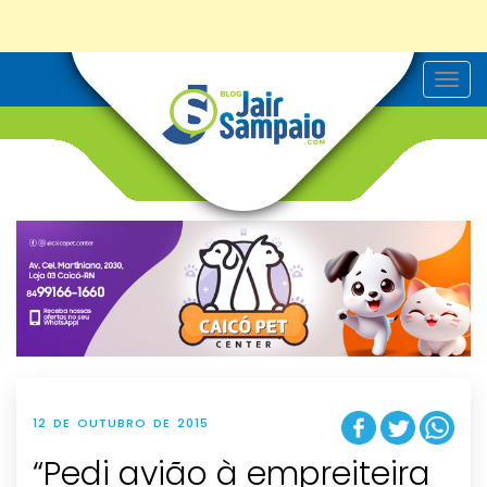
T
o
g
g
l
e
n
a
v
i
g
a
t
i
o
n
12 DE OUTUBRO DE 2015
“Pedi avião à empreiteira