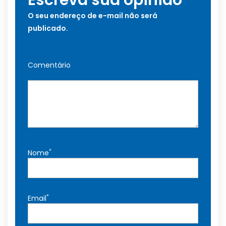
Escreva sua opinião
O seu endereço de e-mail não será
publicado.
Comentário
*
Nome
*
Email