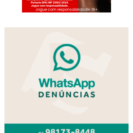
Jogue com responsabilidade. 18+