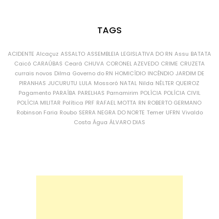
TAGS
ACIDENTE
Alcaçuz
ASSALTO
ASSEMBLEIA LEGISLATIVA DO RN
Assu
BATATA
Caicó
CARAÚBAS
Ceará
CHUVA
CORONEL AZEVEDO
CRIME
CRUZETA
currais novos
Dilma
Governo do RN
HOMICÍDIO
INCÊNDIO
JARDIM DE
PIRANHAS
JUCURUTU
LULA
Mossoró
NATAL
Nilda
NÉLTER QUEIROZ
Pagamento
PARAÍBA
PARELHAS
Parnamirim
POLÍCIA
POLÍCIA CIVIL
POLÍCIA MILITAR
Política
PRF
RAFAEL MOTTA
RN
ROBERTO GERMANO
Robinson Faria
Roubo
SERRA NEGRA DO NORTE
Temer
UFRN
Vivaldo
Costa
Água
ÁLVARO DIAS