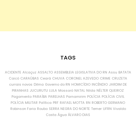
TAGS
ACIDENTE
Alcaçuz
ASSALTO
ASSEMBLEIA LEGISLATIVA DO RN
Assu
BATATA
Caicó
CARAÚBAS
Ceará
CHUVA
CORONEL AZEVEDO
CRIME
CRUZETA
currais novos
Dilma
Governo do RN
HOMICÍDIO
INCÊNDIO
JARDIM DE
PIRANHAS
JUCURUTU
LULA
Mossoró
NATAL
Nilda
NÉLTER QUEIROZ
Pagamento
PARAÍBA
PARELHAS
Parnamirim
POLÍCIA
POLÍCIA CIVIL
POLÍCIA MILITAR
Política
PRF
RAFAEL MOTTA
RN
ROBERTO GERMANO
Robinson Faria
Roubo
SERRA NEGRA DO NORTE
Temer
UFRN
Vivaldo
Costa
Água
ÁLVARO DIAS