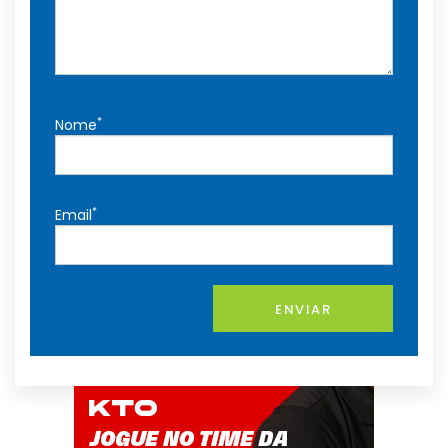
*
Nome
*
Email
ENVIAR