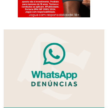
Jogue com responsabilidade. 18+