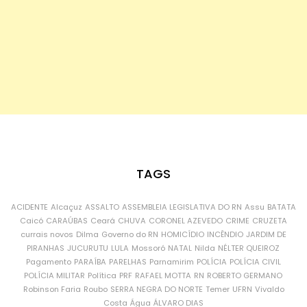
TAGS
ACIDENTE
Alcaçuz
ASSALTO
ASSEMBLEIA LEGISLATIVA DO RN
Assu
BATATA
Caicó
CARAÚBAS
Ceará
CHUVA
CORONEL AZEVEDO
CRIME
CRUZETA
currais novos
Dilma
Governo do RN
HOMICÍDIO
INCÊNDIO
JARDIM DE
PIRANHAS
JUCURUTU
LULA
Mossoró
NATAL
Nilda
NÉLTER QUEIROZ
Pagamento
PARAÍBA
PARELHAS
Parnamirim
POLÍCIA
POLÍCIA CIVIL
POLÍCIA MILITAR
Política
PRF
RAFAEL MOTTA
RN
ROBERTO GERMANO
Robinson Faria
Roubo
SERRA NEGRA DO NORTE
Temer
UFRN
Vivaldo
Costa
Água
ÁLVARO DIAS