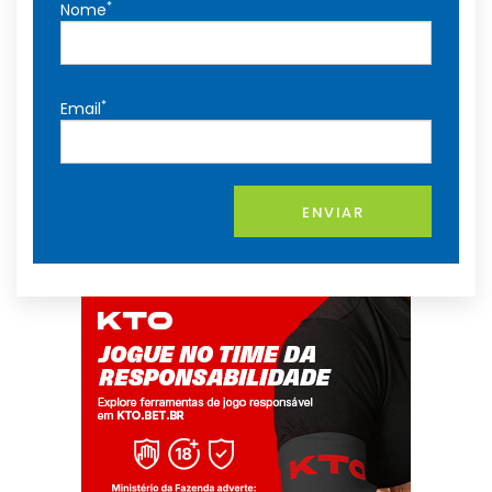
*
Nome
*
Email
ENVIAR