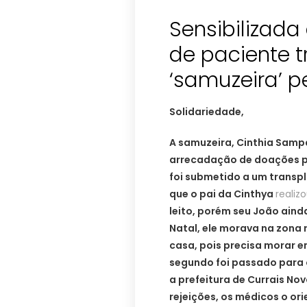
Sensibilizada
de paciente 
‘samuzeira’ 
Solidariedade,
A samuzeira, Cinthia Samp
arrecadação de doações pa
foi submetido a um transp
que o pai da Cinthya
realiz
leito, porém seu João ain
Natal, ele morava na zona 
casa, pois precisa morar 
segundo foi passado para o
a prefeitura de Currais No
rejeições, os médicos o or