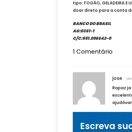
tipo: FOGÃO, GELADEIRA E 
doar direto para a conta d
BANCO DO BRASIL
AG:0361-1
C/C:551.096642-0
1
Comentário
jose
dez
Rapaz ja
excelent
ajudávam
Escreva su