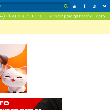
(84) 9 8173 8448
jairsampaio2@hotmail.com