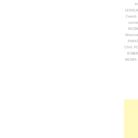
A
LEGISL
Ceará
curra
INCÊ
Mosso
PARA
CIVIL
PO
ROBE
NEGRA 