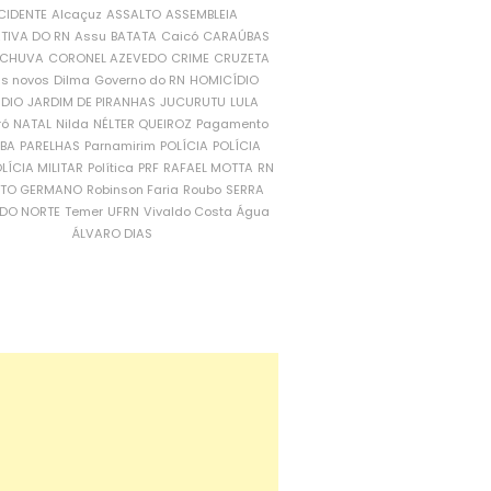
CIDENTE
Alcaçuz
ASSALTO
ASSEMBLEIA
ATIVA DO RN
Assu
BATATA
Caicó
CARAÚBAS
CHUVA
CORONEL AZEVEDO
CRIME
CRUZETA
is novos
Dilma
Governo do RN
HOMICÍDIO
NDIO
JARDIM DE PIRANHAS
JUCURUTU
LULA
ró
NATAL
Nilda
NÉLTER QUEIROZ
Pagamento
ÍBA
PARELHAS
Parnamirim
POLÍCIA
POLÍCIA
LÍCIA MILITAR
Política
PRF
RAFAEL MOTTA
RN
RTO GERMANO
Robinson Faria
Roubo
SERRA
DO NORTE
Temer
UFRN
Vivaldo Costa
Água
ÁLVARO DIAS