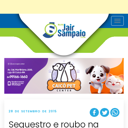
T
o
g
g
l
e
n
a
v
i
g
a
t
i
o
n
28 DE SETEMBRO DE 2015
Sequestro e roubo na