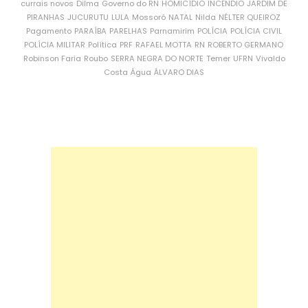
currais novos
Dilma
Governo do RN
HOMICÍDIO
INCÊNDIO
JARDIM DE
PIRANHAS
JUCURUTU
LULA
Mossoró
NATAL
Nilda
NÉLTER QUEIROZ
Pagamento
PARAÍBA
PARELHAS
Parnamirim
POLÍCIA
POLÍCIA CIVIL
POLÍCIA MILITAR
Política
PRF
RAFAEL MOTTA
RN
ROBERTO GERMANO
Robinson Faria
Roubo
SERRA NEGRA DO NORTE
Temer
UFRN
Vivaldo
Costa
Água
ÁLVARO DIAS