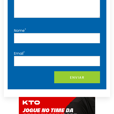
*
Nome
*
Email
ENVIAR