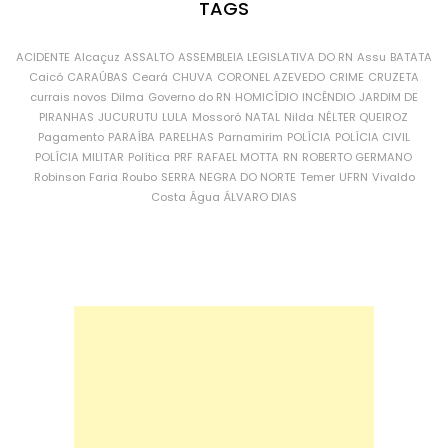
TAGS
ACIDENTE
Alcaçuz
ASSALTO
ASSEMBLEIA LEGISLATIVA DO RN
Assu
BATATA
Caicó
CARAÚBAS
Ceará
CHUVA
CORONEL AZEVEDO
CRIME
CRUZETA
currais novos
Dilma
Governo do RN
HOMICÍDIO
INCÊNDIO
JARDIM DE
PIRANHAS
JUCURUTU
LULA
Mossoró
NATAL
Nilda
NÉLTER QUEIROZ
Pagamento
PARAÍBA
PARELHAS
Parnamirim
POLÍCIA
POLÍCIA CIVIL
POLÍCIA MILITAR
Política
PRF
RAFAEL MOTTA
RN
ROBERTO GERMANO
Robinson Faria
Roubo
SERRA NEGRA DO NORTE
Temer
UFRN
Vivaldo
Costa
Água
ÁLVARO DIAS