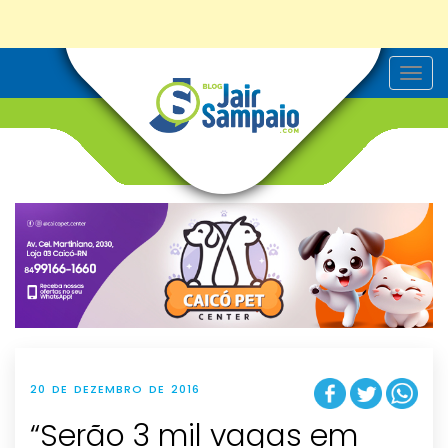
T
o
g
g
l
e
n
a
v
i
g
a
t
i
o
n
20 DE DEZEMBRO DE 2016
“Serão 3 mil vagas em