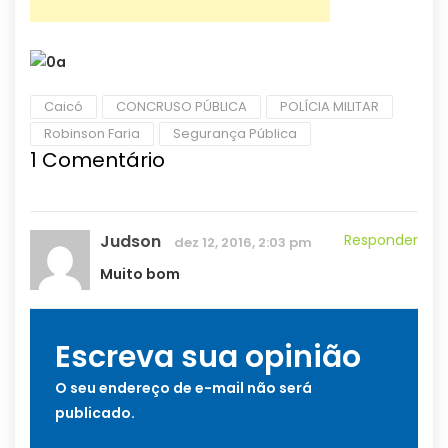
Caicó
CONCRUSO PÚBLICA
POLÍCIA MILITAR
Robinson Faria
Segurança Pública
1
Comentário
Judson
Responder
dez 12, 2016, 2:03 pm
Muito bom
Escreva sua opinião
O seu endereço de e-mail não será
publicado.