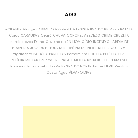
TAGS
ACIDENTE
Alcaçuz
ASSALTO
ASSEMBLEIA LEGISLATIVA DO RN
Assu
BATATA
Caicó
CARAÚBAS
Ceará
CHUVA
CORONEL AZEVEDO
CRIME
CRUZETA
currais novos
Dilma
Governo do RN
HOMICÍDIO
INCÊNDIO
JARDIM DE
PIRANHAS
JUCURUTU
LULA
Mossoró
NATAL
Nilda
NÉLTER QUEIROZ
Pagamento
PARAÍBA
PARELHAS
Parnamirim
POLÍCIA
POLÍCIA CIVIL
POLÍCIA MILITAR
Política
PRF
RAFAEL MOTTA
RN
ROBERTO GERMANO
Robinson Faria
Roubo
SERRA NEGRA DO NORTE
Temer
UFRN
Vivaldo
Costa
Água
ÁLVARO DIAS