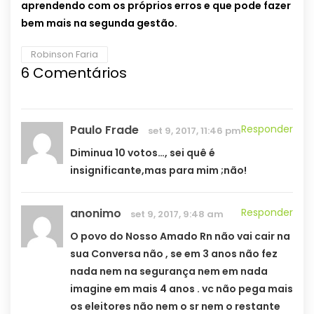
aprendendo com os próprios erros e que pode fazer
bem mais na segunda gestão.
Robinson Faria
6 Comentários
Paulo Frade
Responder
set 9, 2017, 11:46 pm
Diminua 10 votos…, sei quê é
insignificante,mas para mim ;não!
anonimo
Responder
set 9, 2017, 9:48 am
O povo do Nosso Amado Rn não vai cair na
sua Conversa não , se em 3 anos não fez
nada nem na segurança nem em nada
imagine em mais 4 anos . vc não pega mais
os eleitores não nem o sr nem o restante