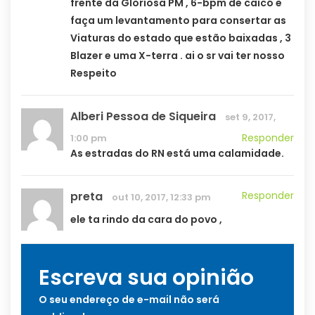
frente da Gloriosa PM , 6-bpm de caicó e
faça um levantamento para consertar as
Viaturas do estado que estão baixadas , 3
Blazer e uma X-terra . ai o sr vai ter nosso
Respeito
Alberi Pessoa de Siqueira
set 9, 2017,
Responder
1:00 pm
As estradas do RN está uma calamidade.
preta
Responder
out 10, 2017, 12:33 pm
ele ta rindo da cara do povo ,
Escreva sua opinião
O seu endereço de e-mail não será