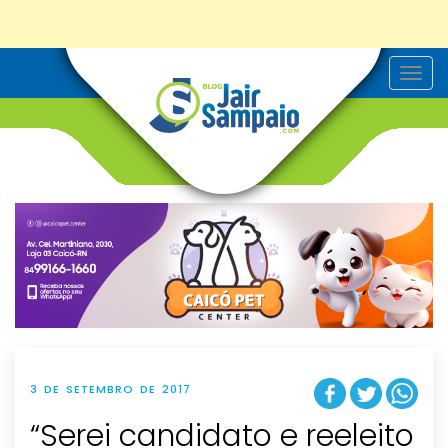
T
o
g
g
l
e
n
a
v
i
g
a
t
i
o
n
3 DE SETEMBRO DE 2017
“Serei candidato e reeleito