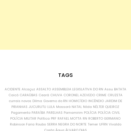
TAGS
ACIDENTE
Alcaçuz
ASSALTO
ASSEMBLEIA LEGISLATIVA DO RN
Assu
BATATA
Caicó
CARAÚBAS
Ceará
CHUVA
CORONEL AZEVEDO
CRIME
CRUZETA
currais novos
Dilma
Governo do RN
HOMICÍDIO
INCÊNDIO
JARDIM DE
PIRANHAS
JUCURUTU
LULA
Mossoró
NATAL
Nilda
NÉLTER QUEIROZ
Pagamento
PARAÍBA
PARELHAS
Parnamirim
POLÍCIA
POLÍCIA CIVIL
POLÍCIA MILITAR
Política
PRF
RAFAEL MOTTA
RN
ROBERTO GERMANO
Robinson Faria
Roubo
SERRA NEGRA DO NORTE
Temer
UFRN
Vivaldo
Costa
Água
ÁLVARO DIAS