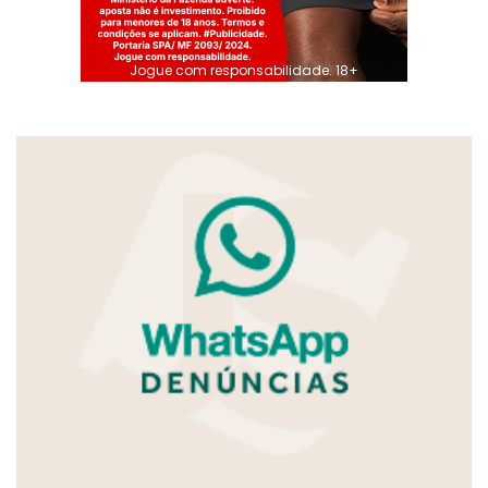
Jogue com responsabilidade. 18+