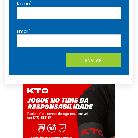
*
Nome
*
Email
ENVIAR