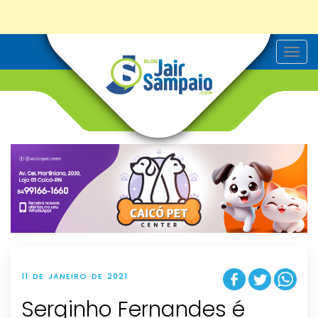
T
o
g
g
l
e
n
a
v
i
g
a
t
i
o
n
11 DE JANEIRO DE 2021
Serginho Fernandes é