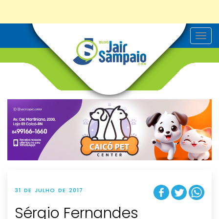
T
o
g
g
l
e
n
a
v
i
g
a
t
i
o
n
31 DE JULHO DE 2017
Sérgio Fernandes