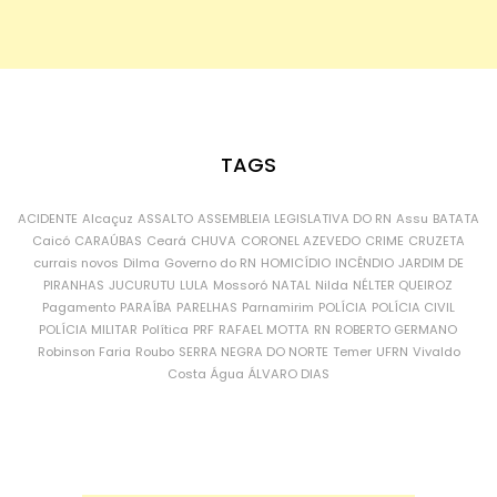
TAGS
ACIDENTE
Alcaçuz
ASSALTO
ASSEMBLEIA LEGISLATIVA DO RN
Assu
BATATA
Caicó
CARAÚBAS
Ceará
CHUVA
CORONEL AZEVEDO
CRIME
CRUZETA
currais novos
Dilma
Governo do RN
HOMICÍDIO
INCÊNDIO
JARDIM DE
PIRANHAS
JUCURUTU
LULA
Mossoró
NATAL
Nilda
NÉLTER QUEIROZ
Pagamento
PARAÍBA
PARELHAS
Parnamirim
POLÍCIA
POLÍCIA CIVIL
POLÍCIA MILITAR
Política
PRF
RAFAEL MOTTA
RN
ROBERTO GERMANO
Robinson Faria
Roubo
SERRA NEGRA DO NORTE
Temer
UFRN
Vivaldo
Costa
Água
ÁLVARO DIAS