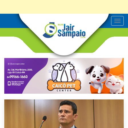
T
o
g
g
l
e
n
a
v
i
g
a
t
i
o
n