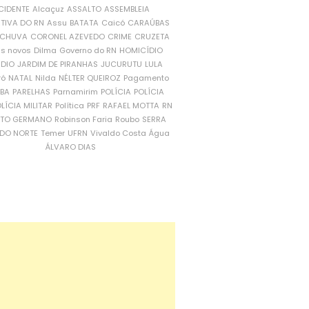
CIDENTE
Alcaçuz
ASSALTO
ASSEMBLEIA
ATIVA DO RN
Assu
BATATA
Caicó
CARAÚBAS
CHUVA
CORONEL AZEVEDO
CRIME
CRUZETA
is novos
Dilma
Governo do RN
HOMICÍDIO
NDIO
JARDIM DE PIRANHAS
JUCURUTU
LULA
ró
NATAL
Nilda
NÉLTER QUEIROZ
Pagamento
ÍBA
PARELHAS
Parnamirim
POLÍCIA
POLÍCIA
LÍCIA MILITAR
Política
PRF
RAFAEL MOTTA
RN
RTO GERMANO
Robinson Faria
Roubo
SERRA
DO NORTE
Temer
UFRN
Vivaldo Costa
Água
ÁLVARO DIAS