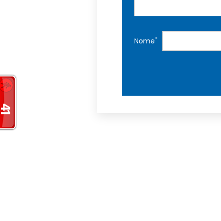
*
Nome