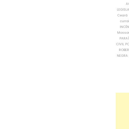
A
LEGISL
Ceará
curra
INCÊ
Mosso
PARA
CIVIL
PO
ROBE
NEGRA 