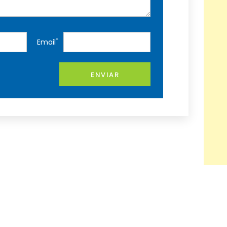
*
Email
ENVIAR