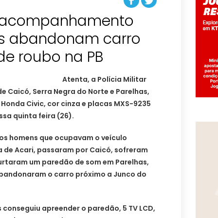
s acompanhamento
es abandonam carro
de roubo na PB
Atenta, a Polícia Militar
e Caicó, Serra Negra do Norte e Parelhas,
onda Civic, cor cinza e placas MXS-9235
a quinta feira (26).
, os homens que ocupavam o veículo
a de Acari, passaram por Caicó, sofreram
furtaram um paredão de som em Parelhas,
abandonaram o carro próximo a Junco do
as conseguiu apreender o paredão, 5 TV LCD,