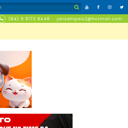
(84) 9 8173 8448
jairsampaio2@hotmail.com