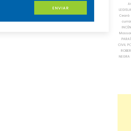
A
ENVIAR
LEGISL
Ceará
curra
INCÊ
Mosso
PARA
CIVIL
PO
ROBE
NEGRA 