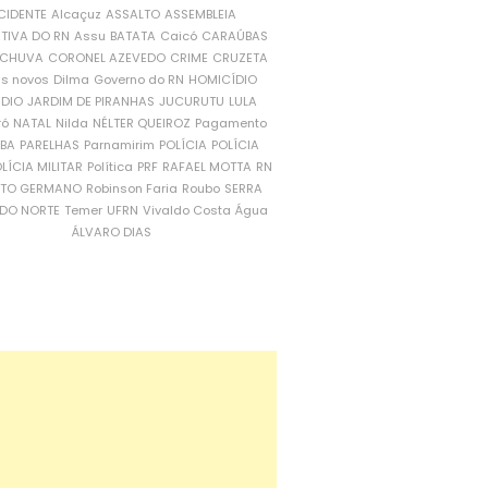
CIDENTE
Alcaçuz
ASSALTO
ASSEMBLEIA
ATIVA DO RN
Assu
BATATA
Caicó
CARAÚBAS
CHUVA
CORONEL AZEVEDO
CRIME
CRUZETA
is novos
Dilma
Governo do RN
HOMICÍDIO
NDIO
JARDIM DE PIRANHAS
JUCURUTU
LULA
ró
NATAL
Nilda
NÉLTER QUEIROZ
Pagamento
ÍBA
PARELHAS
Parnamirim
POLÍCIA
POLÍCIA
LÍCIA MILITAR
Política
PRF
RAFAEL MOTTA
RN
RTO GERMANO
Robinson Faria
Roubo
SERRA
DO NORTE
Temer
UFRN
Vivaldo Costa
Água
ÁLVARO DIAS