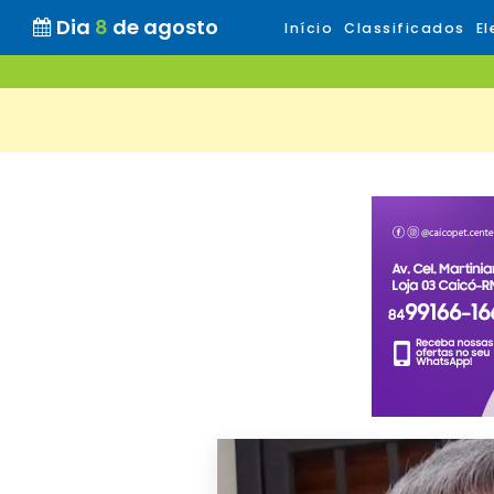
Dia
8
de agosto
Início
Classificados
El