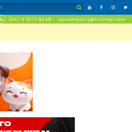
(84) 9 8173 8448
jairsampaio2@hotmail.com