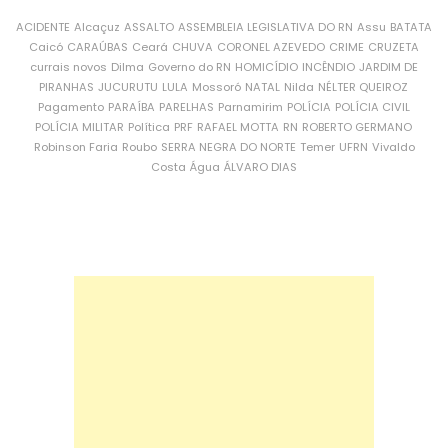
ACIDENTE
Alcaçuz
ASSALTO
ASSEMBLEIA LEGISLATIVA DO RN
Assu
BATATA
Caicó
CARAÚBAS
Ceará
CHUVA
CORONEL AZEVEDO
CRIME
CRUZETA
currais novos
Dilma
Governo do RN
HOMICÍDIO
INCÊNDIO
JARDIM DE
PIRANHAS
JUCURUTU
LULA
Mossoró
NATAL
Nilda
NÉLTER QUEIROZ
Pagamento
PARAÍBA
PARELHAS
Parnamirim
POLÍCIA
POLÍCIA CIVIL
POLÍCIA MILITAR
Política
PRF
RAFAEL MOTTA
RN
ROBERTO GERMANO
Robinson Faria
Roubo
SERRA NEGRA DO NORTE
Temer
UFRN
Vivaldo
Costa
Água
ÁLVARO DIAS