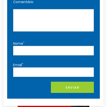
Comentário
*
Nome
*
Email
ENVIAR