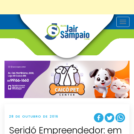
T
o
g
g
l
e
n
a
v
i
g
a
t
i
o
n
28 DE OUTUBRO DE 2016
Seridó Empreendedor: em