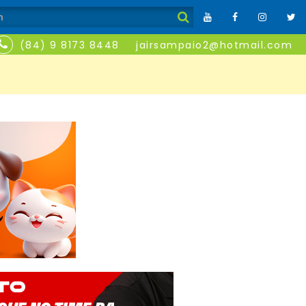
(84) 9 8173 8448
jairsampaio2@hotmail.com