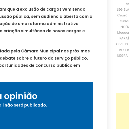
A
mam que a exclusão de cargos vem sendo
LEGISL
Ceará
ssão pública, sem audiência aberta com a
curra
ação de uma reforma administrativa
INCÊ
criação simultânea de novos cargos e
Mosso
PARA
CIVIL
PO
ROBE
ciada pela Câmara Municipal nos próximos
NEGRA 
 debate sobre o futuro do serviço público,
oportunidades de concurso público em
a opinião
il não será publicado.