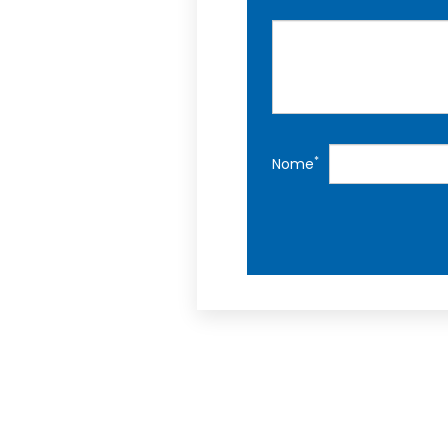
*
Nome