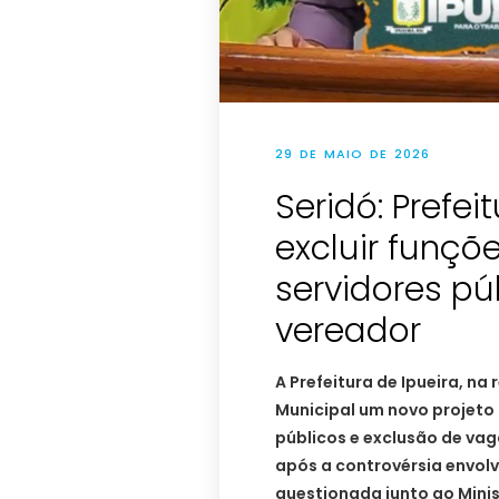
29 DE MAIO DE 2026
Seridó: Prefei
excluir funçõ
servidores púb
vereador
A Prefeitura de Ipueira, n
Municipal um novo projeto
públicos e exclusão de va
após a controvérsia envol
questionada junto ao Minis