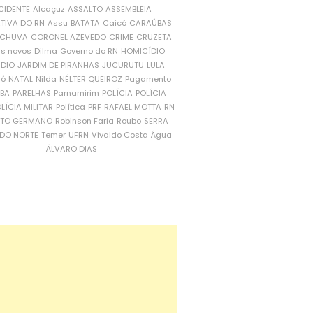
CIDENTE
Alcaçuz
ASSALTO
ASSEMBLEIA
ATIVA DO RN
Assu
BATATA
Caicó
CARAÚBAS
CHUVA
CORONEL AZEVEDO
CRIME
CRUZETA
is novos
Dilma
Governo do RN
HOMICÍDIO
NDIO
JARDIM DE PIRANHAS
JUCURUTU
LULA
ró
NATAL
Nilda
NÉLTER QUEIROZ
Pagamento
ÍBA
PARELHAS
Parnamirim
POLÍCIA
POLÍCIA
LÍCIA MILITAR
Política
PRF
RAFAEL MOTTA
RN
RTO GERMANO
Robinson Faria
Roubo
SERRA
DO NORTE
Temer
UFRN
Vivaldo Costa
Água
ÁLVARO DIAS