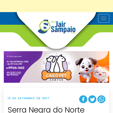
T
o
g
g
l
e
n
a
v
i
g
a
t
i
o
n
12 DE SETEMBRO DE 2017
Serra Negra do Norte