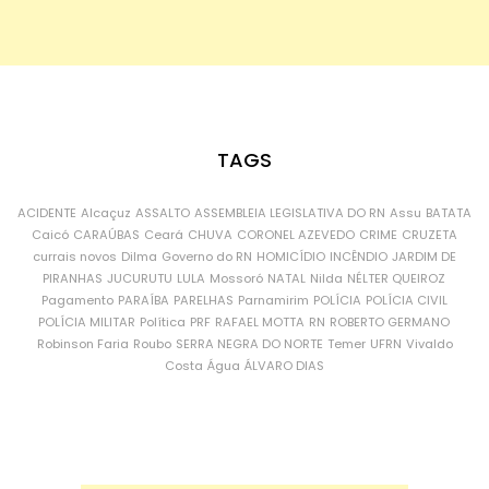
TAGS
ACIDENTE
Alcaçuz
ASSALTO
ASSEMBLEIA LEGISLATIVA DO RN
Assu
BATATA
Caicó
CARAÚBAS
Ceará
CHUVA
CORONEL AZEVEDO
CRIME
CRUZETA
currais novos
Dilma
Governo do RN
HOMICÍDIO
INCÊNDIO
JARDIM DE
PIRANHAS
JUCURUTU
LULA
Mossoró
NATAL
Nilda
NÉLTER QUEIROZ
Pagamento
PARAÍBA
PARELHAS
Parnamirim
POLÍCIA
POLÍCIA CIVIL
POLÍCIA MILITAR
Política
PRF
RAFAEL MOTTA
RN
ROBERTO GERMANO
Robinson Faria
Roubo
SERRA NEGRA DO NORTE
Temer
UFRN
Vivaldo
Costa
Água
ÁLVARO DIAS