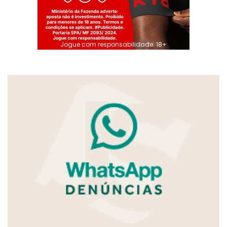
Jogue com responsabilidade. 18+