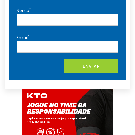
*
Nome
*
Email
ENVIAR