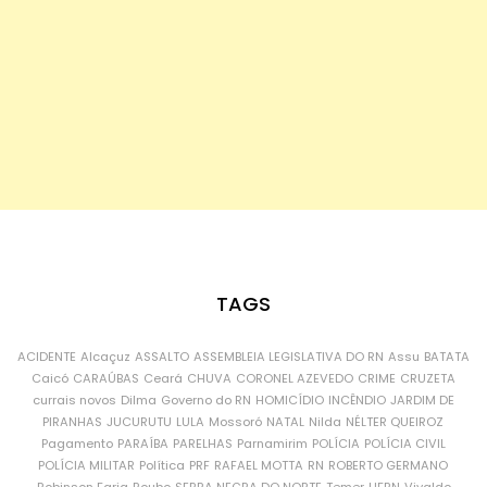
TAGS
ACIDENTE
Alcaçuz
ASSALTO
ASSEMBLEIA LEGISLATIVA DO RN
Assu
BATATA
Caicó
CARAÚBAS
Ceará
CHUVA
CORONEL AZEVEDO
CRIME
CRUZETA
currais novos
Dilma
Governo do RN
HOMICÍDIO
INCÊNDIO
JARDIM DE
PIRANHAS
JUCURUTU
LULA
Mossoró
NATAL
Nilda
NÉLTER QUEIROZ
Pagamento
PARAÍBA
PARELHAS
Parnamirim
POLÍCIA
POLÍCIA CIVIL
POLÍCIA MILITAR
Política
PRF
RAFAEL MOTTA
RN
ROBERTO GERMANO
Robinson Faria
Roubo
SERRA NEGRA DO NORTE
Temer
UFRN
Vivaldo