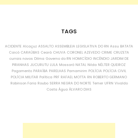
TAGS
ACIDENTE
Alcaçuz
ASSALTO
ASSEMBLEIA LEGISLATIVA DO RN
Assu
BATATA
Caicó
CARAÚBAS
Ceará
CHUVA
CORONEL AZEVEDO
CRIME
CRUZETA
currais novos
Dilma
Governo do RN
HOMICÍDIO
INCÊNDIO
JARDIM DE
PIRANHAS
JUCURUTU
LULA
Mossoró
NATAL
Nilda
NÉLTER QUEIROZ
Pagamento
PARAÍBA
PARELHAS
Parnamirim
POLÍCIA
POLÍCIA CIVIL
POLÍCIA MILITAR
Política
PRF
RAFAEL MOTTA
RN
ROBERTO GERMANO
Robinson Faria
Roubo
SERRA NEGRA DO NORTE
Temer
UFRN
Vivaldo
Costa
Água
ÁLVARO DIAS