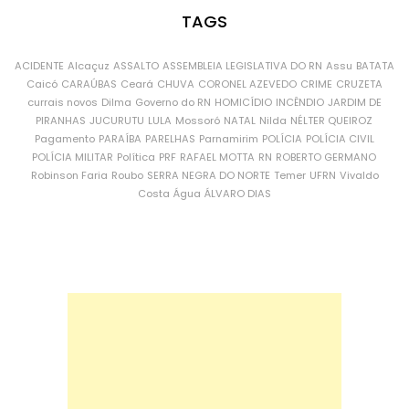
TAGS
ACIDENTE
Alcaçuz
ASSALTO
ASSEMBLEIA LEGISLATIVA DO RN
Assu
BATATA
Caicó
CARAÚBAS
Ceará
CHUVA
CORONEL AZEVEDO
CRIME
CRUZETA
currais novos
Dilma
Governo do RN
HOMICÍDIO
INCÊNDIO
JARDIM DE
PIRANHAS
JUCURUTU
LULA
Mossoró
NATAL
Nilda
NÉLTER QUEIROZ
Pagamento
PARAÍBA
PARELHAS
Parnamirim
POLÍCIA
POLÍCIA CIVIL
POLÍCIA MILITAR
Política
PRF
RAFAEL MOTTA
RN
ROBERTO GERMANO
Robinson Faria
Roubo
SERRA NEGRA DO NORTE
Temer
UFRN
Vivaldo
Costa
Água
ÁLVARO DIAS