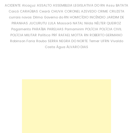
ACIDENTE
Alcaçuz
ASSALTO
ASSEMBLEIA LEGISLATIVA DO RN
Assu
BATATA
Caicó
CARAÚBAS
Ceará
CHUVA
CORONEL AZEVEDO
CRIME
CRUZETA
currais novos
Dilma
Governo do RN
HOMICÍDIO
INCÊNDIO
JARDIM DE
PIRANHAS
JUCURUTU
LULA
Mossoró
NATAL
Nilda
NÉLTER QUEIROZ
Pagamento
PARAÍBA
PARELHAS
Parnamirim
POLÍCIA
POLÍCIA CIVIL
POLÍCIA MILITAR
Política
PRF
RAFAEL MOTTA
RN
ROBERTO GERMANO
Robinson Faria
Roubo
SERRA NEGRA DO NORTE
Temer
UFRN
Vivaldo
Costa
Água
ÁLVARO DIAS