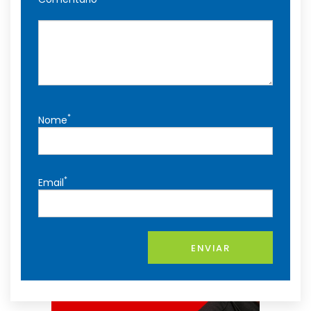
*
Nome
*
Email
ENVIAR