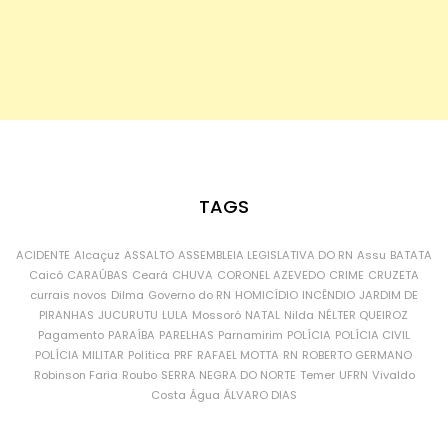
TAGS
ACIDENTE
Alcaçuz
ASSALTO
ASSEMBLEIA LEGISLATIVA DO RN
Assu
BATATA
Caicó
CARAÚBAS
Ceará
CHUVA
CORONEL AZEVEDO
CRIME
CRUZETA
currais novos
Dilma
Governo do RN
HOMICÍDIO
INCÊNDIO
JARDIM DE
PIRANHAS
JUCURUTU
LULA
Mossoró
NATAL
Nilda
NÉLTER QUEIROZ
Pagamento
PARAÍBA
PARELHAS
Parnamirim
POLÍCIA
POLÍCIA CIVIL
POLÍCIA MILITAR
Política
PRF
RAFAEL MOTTA
RN
ROBERTO GERMANO
Robinson Faria
Roubo
SERRA NEGRA DO NORTE
Temer
UFRN
Vivaldo
Costa
Água
ÁLVARO DIAS