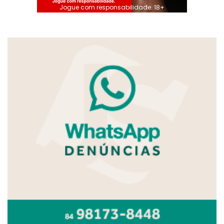
Jogue com responsabilidade. 18+