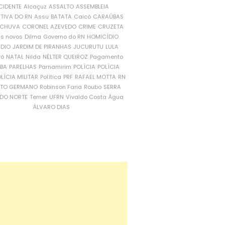
CIDENTE
Alcaçuz
ASSALTO
ASSEMBLEIA
ATIVA DO RN
Assu
BATATA
Caicó
CARAÚBAS
CHUVA
CORONEL AZEVEDO
CRIME
CRUZETA
is novos
Dilma
Governo do RN
HOMICÍDIO
NDIO
JARDIM DE PIRANHAS
JUCURUTU
LULA
ró
NATAL
Nilda
NÉLTER QUEIROZ
Pagamento
ÍBA
PARELHAS
Parnamirim
POLÍCIA
POLÍCIA
LÍCIA MILITAR
Política
PRF
RAFAEL MOTTA
RN
RTO GERMANO
Robinson Faria
Roubo
SERRA
DO NORTE
Temer
UFRN
Vivaldo Costa
Água
ÁLVARO DIAS