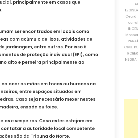
ucial, principalmente em casos que
A
s.
LEGISL
Ceará
curra
INCÊ
umam ser encontrados em locais como
Mosso
áreas com acúmulo de lixos, atividades de
PARA
 de jardinagem, entre outros. Por isso é
CIVIL
PO
ROBE
amentos de proteção individual (EPI), como
NEGRA 
ano alto e perneira principalmente ao
 colocar as mãos em tocas ou buracos na
pinzeiros, entre espaços situados em
pedras. Caso seja necessário mexer nestes
madeira, enxada ou foice.
eias e vespeiros. Caso estes estejam em
, contatar a autoridade local competente
ações são da Tribuna do Norte.