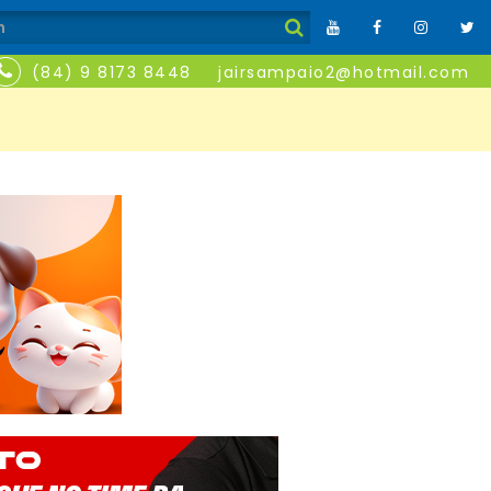
(84) 9 8173 8448
jairsampaio2@hotmail.com