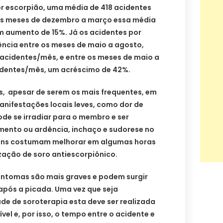
 escorpião, uma média de 418 acidentes
os meses de dezembro a março essa média
m aumento de 15%. Já os acidentes por
ência entre os meses de maio a agosto,
 acidentes/mês, e entre os meses de maio a
identes/mês, um acréscimo de 42%.
s, apesar de serem os mais frequentes, em
nifestações locais leves, como dor de
de se irradiar para o membro e ser
nto ou ardência, inchaço e sudorese no
muns costumam melhorar em algumas horas
zação de soro antiescorpiônico.
intomas são mais graves e podem surgir
após a picada. Uma vez que seja
de de soroterapia esta deve ser realizada
el e, por isso, o tempo entre o acidente e