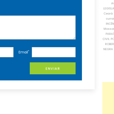
A
LEGISL
Ceará
curra
INCÊ
Mosso
PARA
CIVIL
PO
ROBE
NEGRA 
*
Email
ENVIAR