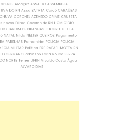
CIDENTE
Alcaçuz
ASSALTO
ASSEMBLEIA
ATIVA DO RN
Assu
BATATA
Caicó
CARAÚBAS
CHUVA
CORONEL AZEVEDO
CRIME
CRUZETA
is novos
Dilma
Governo do RN
HOMICÍDIO
NDIO
JARDIM DE PIRANHAS
JUCURUTU
LULA
ró
NATAL
Nilda
NÉLTER QUEIROZ
Pagamento
ÍBA
PARELHAS
Parnamirim
POLÍCIA
POLÍCIA
LÍCIA MILITAR
Política
PRF
RAFAEL MOTTA
RN
RTO GERMANO
Robinson Faria
Roubo
SERRA
DO NORTE
Temer
UFRN
Vivaldo Costa
Água
ÁLVARO DIAS