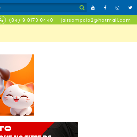
(84) 9 8173 8448
jairsampaio2@hotmail.com