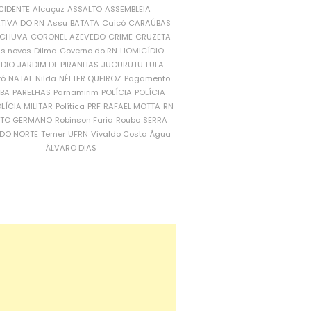
CIDENTE
Alcaçuz
ASSALTO
ASSEMBLEIA
ATIVA DO RN
Assu
BATATA
Caicó
CARAÚBAS
CHUVA
CORONEL AZEVEDO
CRIME
CRUZETA
is novos
Dilma
Governo do RN
HOMICÍDIO
NDIO
JARDIM DE PIRANHAS
JUCURUTU
LULA
ró
NATAL
Nilda
NÉLTER QUEIROZ
Pagamento
ÍBA
PARELHAS
Parnamirim
POLÍCIA
POLÍCIA
LÍCIA MILITAR
Política
PRF
RAFAEL MOTTA
RN
RTO GERMANO
Robinson Faria
Roubo
SERRA
DO NORTE
Temer
UFRN
Vivaldo Costa
Água
ÁLVARO DIAS