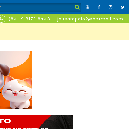
(84) 9 8173 8448
jairsampaio2@hotmail.com