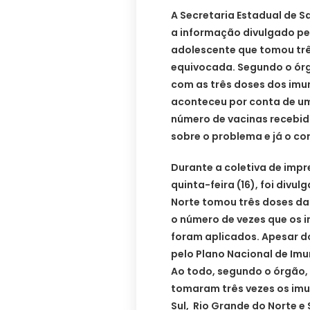
A Secretaria Estadual de S
a informação divulgado pe
adolescente que tomou trê
equivocada. Segundo o ór
com as três doses dos imun
aconteceu por conta de um
número de vacinas recebid
sobre o problema e já o cor
Durante a coletiva de impr
quinta-feira (16), foi div
Norte tomou três doses da 
o número de vezes que os i
foram aplicados. Apesar do
pelo Plano Nacional de Imu
Ao todo, segundo o órgão,
tomaram três vezes os imu
Sul, Rio Grande do Norte e 