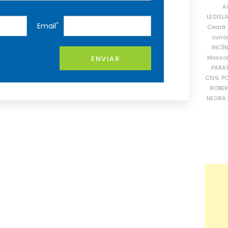
A
LEGISL
*
Email
Ceará
curra
INCÊ
Mosso
ENVIAR
PARA
CIVIL
PO
ROBE
NEGRA 