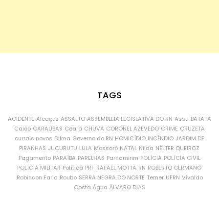
TAGS
ACIDENTE
Alcaçuz
ASSALTO
ASSEMBLEIA LEGISLATIVA DO RN
Assu
BATATA
Caicó
CARAÚBAS
Ceará
CHUVA
CORONEL AZEVEDO
CRIME
CRUZETA
currais novos
Dilma
Governo do RN
HOMICÍDIO
INCÊNDIO
JARDIM DE
PIRANHAS
JUCURUTU
LULA
Mossoró
NATAL
Nilda
NÉLTER QUEIROZ
Pagamento
PARAÍBA
PARELHAS
Parnamirim
POLÍCIA
POLÍCIA CIVIL
POLÍCIA MILITAR
Política
PRF
RAFAEL MOTTA
RN
ROBERTO GERMANO
Robinson Faria
Roubo
SERRA NEGRA DO NORTE
Temer
UFRN
Vivaldo
Costa
Água
ÁLVARO DIAS