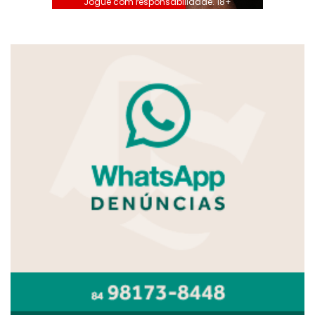
Jogue com responsabilidade. 18+