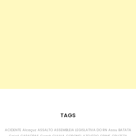
TAGS
ACIDENTE
Alcaçuz
ASSALTO
ASSEMBLEIA LEGISLATIVA DO RN
Assu
BATATA
Caicó
CARAÚBAS
Ceará
CHUVA
CORONEL AZEVEDO
CRIME
CRUZETA