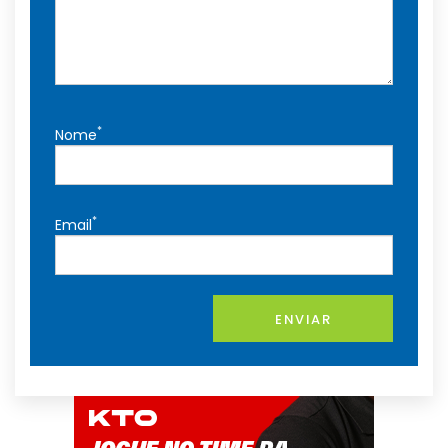
*
Nome
*
Email
ENVIAR