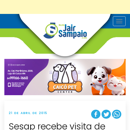
T
o
g
g
l
e
n
a
v
i
g
a
t
i
o
n
21 DE ABRIL DE 2015
Sesap recebe visita de