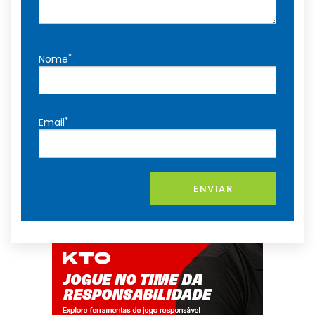
*
Nome
*
Email
ENVIAR