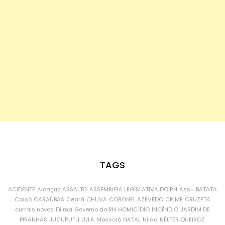
TAGS
ACIDENTE
Alcaçuz
ASSALTO
ASSEMBLEIA LEGISLATIVA DO RN
Assu
BATATA
Caicó
CARAÚBAS
Ceará
CHUVA
CORONEL AZEVEDO
CRIME
CRUZETA
currais novos
Dilma
Governo do RN
HOMICÍDIO
INCÊNDIO
JARDIM DE
PIRANHAS
JUCURUTU
LULA
Mossoró
NATAL
Nilda
NÉLTER QUEIROZ