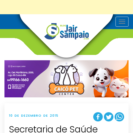
T
o
g
g
l
e
n
a
v
i
g
a
t
i
o
n
10 DE DEZEMBRO DE 2015
Secretaria de Saúde