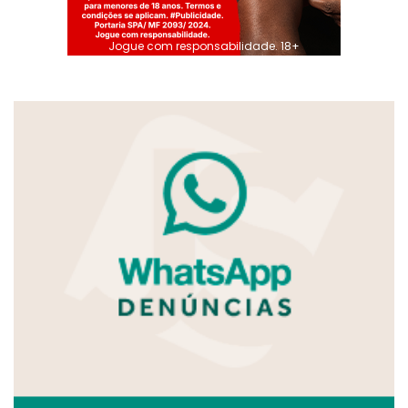
Jogue com responsabilidade. 18+