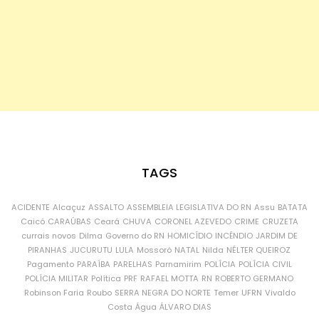
TAGS
ACIDENTE
Alcaçuz
ASSALTO
ASSEMBLEIA LEGISLATIVA DO RN
Assu
BATATA
Caicó
CARAÚBAS
Ceará
CHUVA
CORONEL AZEVEDO
CRIME
CRUZETA
currais novos
Dilma
Governo do RN
HOMICÍDIO
INCÊNDIO
JARDIM DE
PIRANHAS
JUCURUTU
LULA
Mossoró
NATAL
Nilda
NÉLTER QUEIROZ
Pagamento
PARAÍBA
PARELHAS
Parnamirim
POLÍCIA
POLÍCIA CIVIL
POLÍCIA MILITAR
Política
PRF
RAFAEL MOTTA
RN
ROBERTO GERMANO
Robinson Faria
Roubo
SERRA NEGRA DO NORTE
Temer
UFRN
Vivaldo
Costa
Água
ÁLVARO DIAS