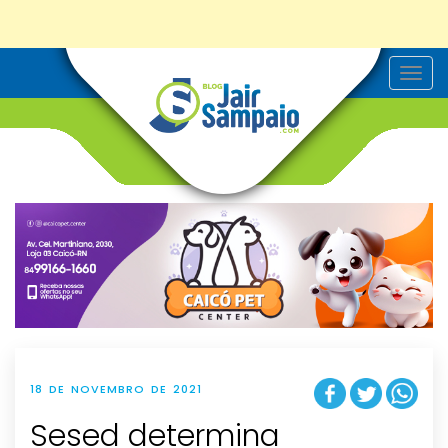
T
o
g
g
l
e
n
a
v
i
g
a
t
i
o
n
18 DE NOVEMBRO DE 2021
Sesed determina