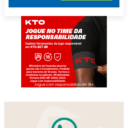
Jogue com responsabilidade. 18+