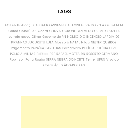
TAGS
ACIDENTE
Alcaçuz
ASSALTO
ASSEMBLEIA LEGISLATIVA DO RN
Assu
BATATA
Caicó
CARAÚBAS
Ceará
CHUVA
CORONEL AZEVEDO
CRIME
CRUZETA
currais novos
Dilma
Governo do RN
HOMICÍDIO
INCÊNDIO
JARDIM DE
PIRANHAS
JUCURUTU
LULA
Mossoró
NATAL
Nilda
NÉLTER QUEIROZ
Pagamento
PARAÍBA
PARELHAS
Parnamirim
POLÍCIA
POLÍCIA CIVIL
POLÍCIA MILITAR
Política
PRF
RAFAEL MOTTA
RN
ROBERTO GERMANO
Robinson Faria
Roubo
SERRA NEGRA DO NORTE
Temer
UFRN
Vivaldo
Costa
Água
ÁLVARO DIAS