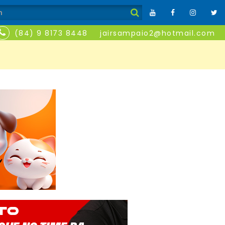
(84) 9 8173 8448
jairsampaio2@hotmail.com