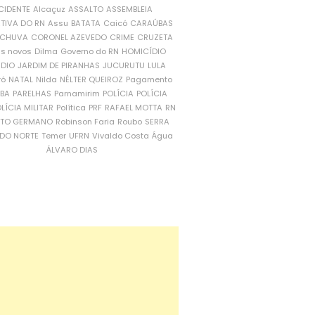
CIDENTE
Alcaçuz
ASSALTO
ASSEMBLEIA
ATIVA DO RN
Assu
BATATA
Caicó
CARAÚBAS
CHUVA
CORONEL AZEVEDO
CRIME
CRUZETA
is novos
Dilma
Governo do RN
HOMICÍDIO
NDIO
JARDIM DE PIRANHAS
JUCURUTU
LULA
ró
NATAL
Nilda
NÉLTER QUEIROZ
Pagamento
ÍBA
PARELHAS
Parnamirim
POLÍCIA
POLÍCIA
LÍCIA MILITAR
Política
PRF
RAFAEL MOTTA
RN
RTO GERMANO
Robinson Faria
Roubo
SERRA
DO NORTE
Temer
UFRN
Vivaldo Costa
Água
ÁLVARO DIAS