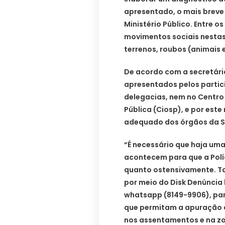
apresentado, o mais breve p
Ministério Público. Entre o
movimentos sociais nestas 
terrenos, roubos (animais e
De acordo com a secretária
apresentados pelos partic
delegacias, nem no Centr
Pública (Ciosp), e por es
adequado dos órgãos da S
“É necessário que haja um
acontecem para que a Políc
quanto ostensivamente. Ta
por meio do Disk Denúncia 
whatsapp (8149-9906), par
que permitam a apuração d
nos assentamentos e na zon