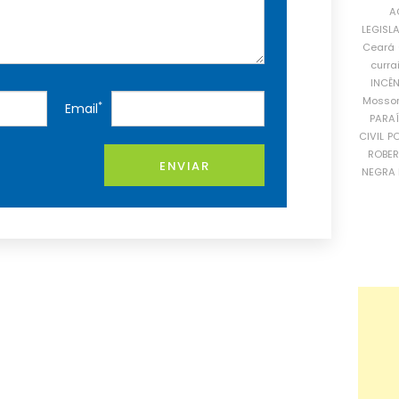
A
LEGISL
Ceará
curra
INCÊ
Mosso
*
Email
PARA
CIVIL
PO
ROBE
ENVIAR
NEGRA 