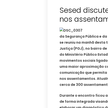
Sesed discut
da Segurança Pública e da D
se reuniu na manhã desta t
Justiça (PGJ), no bairro d
do Ministério Público Estad
movimentos sociais ligados
uma maior aproximação com
comunicação que permita a
nos assentamentos. Atualm
cerca de 300 assentament
Durante o encontro ficou
de forma integrada visand
elaborar um diagnóstico d