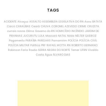
TAGS
ACIDENTE
Alcaçuz
ASSALTO
ASSEMBLEIA LEGISLATIVA DO RN
Assu
BATATA
Caicó
CARAÚBAS
Ceará
CHUVA
CORONEL AZEVEDO
CRIME
CRUZETA
currais novos
Dilma
Governo do RN
HOMICÍDIO
INCÊNDIO
JARDIM DE
PIRANHAS
JUCURUTU
LULA
Mossoró
NATAL
Nilda
NÉLTER QUEIROZ
Pagamento
PARAÍBA
PARELHAS
Parnamirim
POLÍCIA
POLÍCIA CIVIL
POLÍCIA MILITAR
Política
PRF
RAFAEL MOTTA
RN
ROBERTO GERMANO
Robinson Faria
Roubo
SERRA NEGRA DO NORTE
Temer
UFRN
Vivaldo
Costa
Água
ÁLVARO DIAS