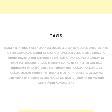
TAGS
ACIDENTE
Alcaçuz
ASSALTO
ASSEMBLEIA LEGISLATIVA DO RN
Assu
BATATA
Caicó
CARAÚBAS
Ceará
CHUVA
CORONEL AZEVEDO
CRIME
CRUZETA
currais novos
Dilma
Governo do RN
HOMICÍDIO
INCÊNDIO
JARDIM DE
PIRANHAS
JUCURUTU
LULA
Mossoró
NATAL
Nilda
NÉLTER QUEIROZ
Pagamento
PARAÍBA
PARELHAS
Parnamirim
POLÍCIA
POLÍCIA CIVIL
POLÍCIA MILITAR
Política
PRF
RAFAEL MOTTA
RN
ROBERTO GERMANO
Robinson Faria
Roubo
SERRA NEGRA DO NORTE
Temer
UFRN
Vivaldo
Costa
Água
ÁLVARO DIAS