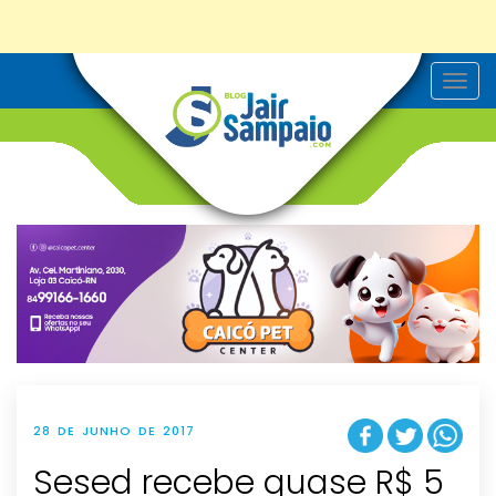
T
o
g
g
l
e
n
a
v
i
g
a
t
i
o
n
28 DE JUNHO DE 2017
Sesed recebe quase R$ 5